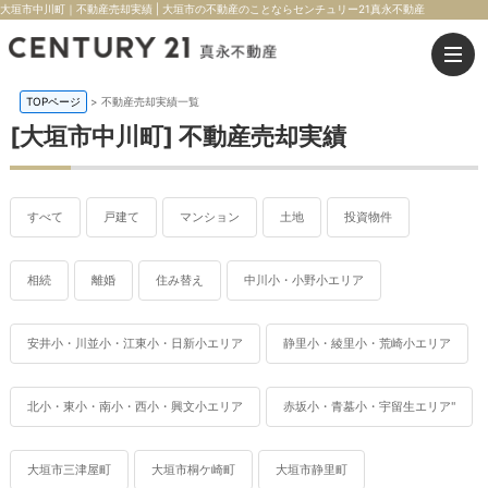
大垣市中川町｜不動産売却実績 | 大垣市の不動産のことならセンチュリー21真永不動産
TOPページ
>
不動産売却実績一覧
[大垣市中川町] 不動産売却実績
すべて
戸建て
マンション
土地
投資物件
相続
離婚
住み替え
中川小・小野小エリア
安井小・川並小・江東小・日新小エリア
静里小・綾里小・荒崎小エリア
北小・東小・南小・西小・興文小エリア
赤坂小・青墓小・宇留生エリア"
大垣市三津屋町
大垣市桐ケ崎町
大垣市静里町