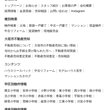
トップページ
お知らせ
スタッフ紹介
お客様の声
会社概要
採用情報
会員登録
売却相談
お問い合わせ
Instagram
種別検索
物件検索
土地
新築一戸建て
中古一戸建て
マンション
収益物件
中古リフォーム
賃貸物件
現地販売会
大垣市不動産売却
不動産売却について
大垣市の不動産売却に強い理由
当社からお手紙を受け取られた方へ
不動産売却実績
不動産売却査定実績
不動産売却査定・売却相談
コンテンツ
ハウスリースバック
中古リフォーム
モデルハウス見学
マンションカタログ
学区別物件情報
興文小学校
安井小学校
小野小学校
東小学校
西小学校
南小学校
北小学校
中川小学校
赤坂小学校
青墓小学校
宇留生小学校
静里小学校
荒崎小学校
綾里小学校
江東小学校
川並小学校
価格別物件情報