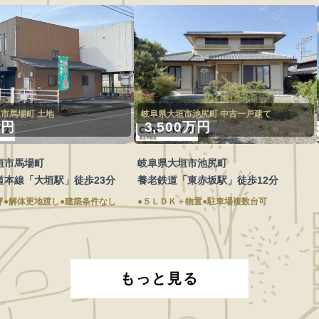
市馬場町 土地
岐阜県大垣市池尻町 中古一戸建て
万円
3,500万円
垣市馬場町
岐阜県大垣市池尻町
道本線「大垣駅」徒歩23分
養老鉄道「東赤坂駅」徒歩12分
4坪●解体更地渡し●建築条件なし
●５ＬＤＫ＋物置●駐車場複数台可
もっと見る