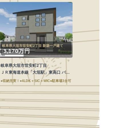
岐阜県大垣市世安町2丁目 新築一戸建て
3,170万円
岐阜県大垣市世安町2丁目
ＪＲ東海道本線「大垣駅」東高口 バス
13分 停歩10分
●収納充実！●4LDK＋SIC＋WIC●駐車場3台可