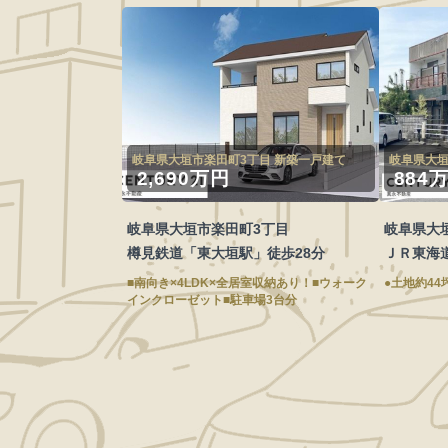
岐阜県大垣市楽田町3丁目 新築一戸建て
岐阜県大垣
2,690万円
884
岐阜県大垣市楽田町3丁目
岐阜県大
樽見鉄道「東大垣駅」徒歩28分
ＪＲ東海
■南向き×4LDK×全居室収納あり！■ウォーク
●土地約4
インクローゼット■駐車場3台分