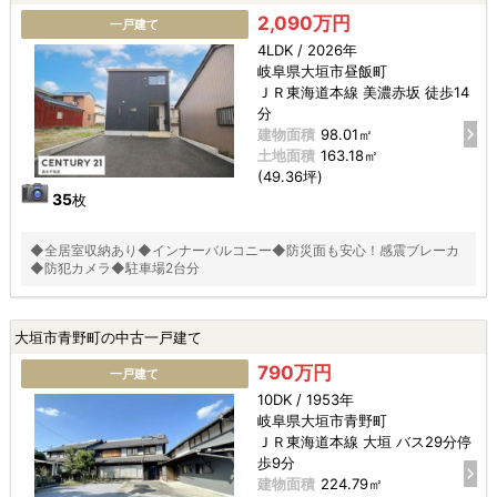
2,090万円
一戸建て
4LDK / 2026年
岐阜県大垣市昼飯町
ＪＲ東海道本線 美濃赤坂 徒歩14
分
建物面積
98.01㎡
土地面積
163.18㎡
(49.36坪)
35
枚
◆全居室収納あり◆インナーバルコニー◆防災面も安心！感震ブレーカ
◆防犯カメラ◆駐車場2台分
大垣市青野町の中古一戸建て
790万円
一戸建て
10DK / 1953年
岐阜県大垣市青野町
ＪＲ東海道本線 大垣 バス29分停
歩9分
建物面積
224.79㎡