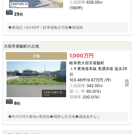
土地面積
628.09㎡
(190坪)
25
枚
◆敷地広々約189坪！駐車複数台可能◆南道路
大垣市昼飯町の土地
1,000万円
土地
岐阜県大垣市昼飯町
ＪＲ東海道本線 美濃赤坂 徒歩28
分
103.46坪(9.67万円 /坪)
土地面積
342.00㎡
建ぺい率
60.0(%)
容積率
200.0(%)
8
枚
◆約103坪の敷地×整形地◆閑静な住宅地◆建築条件なし