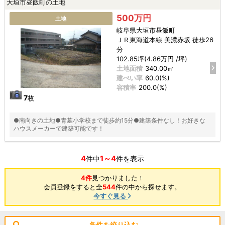
大垣市昼飯町の土地
500万円
土地
岐阜県大垣市昼飯町
ＪＲ東海道本線 美濃赤坂 徒歩26
分
102.85坪(4.86万円 /坪)
土地面積
340.00㎡
建ぺい率
60.0(%)
容積率
200.0(%)
7
枚
●南向きの土地●青墓小学校まで徒歩約15分●建築条件なし！お好きな
ハウスメーカーで建築可能です！
4
1～4
件中
件を表示
4件
見つかりました！
会員登録をすると全
544
件の中から探せます。
今すぐ見る
条件を絞り込む