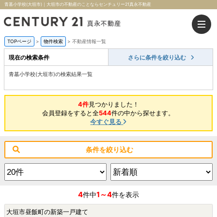
青墓小学校(大垣市)｜大垣市の不動産のことならセンチュリー21真永不動産
TOPページ
>
物件検索
>
不動産情報一覧
現在の検索条件
さらに条件を絞り込む
青墓小学校(大垣市)の検索結果一覧
4件
見つかりました！
会員登録をすると全
544
件の中から探せます。
今すぐ見る
条件を絞り込む
4
1～4
件中
件を表示
大垣市昼飯町の新築一戸建て