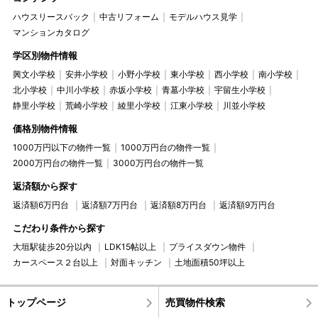
ハウスリースバック
中古リフォーム
モデルハウス見学
マンションカタログ
学区別物件情報
興文小学校
安井小学校
小野小学校
東小学校
西小学校
南小学校
北小学校
中川小学校
赤坂小学校
青墓小学校
宇留生小学校
静里小学校
荒崎小学校
綾里小学校
江東小学校
川並小学校
価格別物件情報
1000万円以下の物件一覧
1000万円台の物件一覧
2000万円台の物件一覧
3000万円台の物件一覧
返済額から探す
返済額6万円台
返済額7万円台
返済額8万円台
返済額9万円台
こだわり条件から探す
大垣駅徒歩20分以内
LDK15帖以上
プライスダウン物件
カースペース２台以上
対面キッチン
土地面積50坪以上
トップページ
売買物件検索