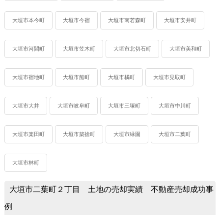
大垣市本今町
大垣市今宿
大垣市南若森町
大垣市安井町
大垣市河間町
大垣市笠木町
大垣市北切石町
大垣市美和町
大垣市宿地町
大垣市船町
大垣市橘町
大垣市見取町
大垣市大井
大垣市岐阜町
大垣市三塚町
大垣市中川町
大垣市楽田町
大垣市築捨町
大垣市緑園
大垣市二葉町
大垣市林町
大垣市二葉町２丁目 土地の売却実績 不動産売却成功事
例