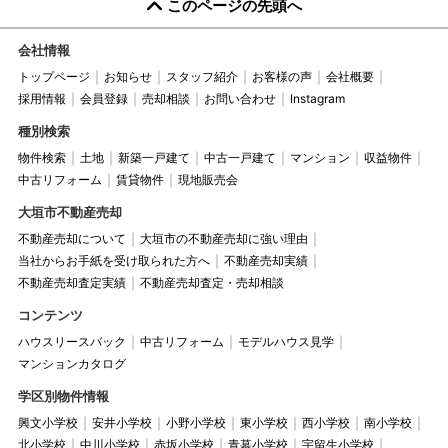
このページの先頭へ
会社情報
トップページ
お知らせ
スタッフ紹介
お客様の声
会社概要
採用情報
会員登録
売却相談
お問い合わせ
Instagram
種別検索
物件検索
土地
新築一戸建て
中古一戸建て
マンション
収益物件
中古リフォーム
賃貸物件
現地販売会
大垣市不動産売却
不動産売却について
大垣市の不動産売却に強い理由
当社からお手紙を受け取られた方へ
不動産売却実績
不動産売却査定実績
不動産売却査定・売却相談
コンテンツ
ハウスリースバック
中古リフォーム
モデルハウス見学
マンションカタログ
学区別物件情報
興文小学校
安井小学校
小野小学校
東小学校
西小学校
南小学校
北小学校
中川小学校
赤坂小学校
青墓小学校
宇留生小学校