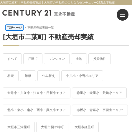
大垣市二葉町｜不動産売却実績 | 大垣市の不動産のことならセンチュリー21真永不動産
TOPページ
>
不動産売却実績一覧
[大垣市二葉町] 不動産売却実績
すべて
戸建て
マンション
土地
投資物件
相続
離婚
住み替え
中川小・小野小エリア
安井小・川並小・江東小・日新小エリア
静里小・綾里小・荒崎小エリア
北小・東小・南小・西小・興文小エリア
赤坂小・青墓小・宇留生エリア"
大垣市三津屋町
大垣市桐ケ崎町
大垣市静里町