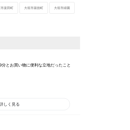
垣市楽田町
大垣市築捨町
大垣市緑園
9分とお買い物に便利な立地だったこと
詳しく見る