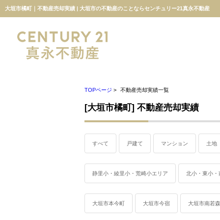
大垣市橘町｜不動産売却実績 | 大垣市の不動産のことならセンチュリー21真永不動産
TOPページ
>
不動産売却実績一覧
[大垣市橘町] 不動産売却実績
すべて
戸建て
マンション
土地
静里小・綾里小・荒崎小エリア
北小・東小・
大垣市本今町
大垣市今宿
大垣市南若