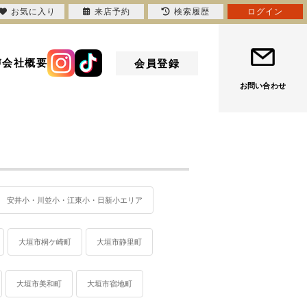
お気に入り
来店予約
検索履歴
ログイン
声
会社概要
会員登録
お問い合わせ
安井小・川並小・江東小・日新小エリア
大垣市桐ケ崎町
大垣市静里町
大垣市美和町
大垣市宿地町