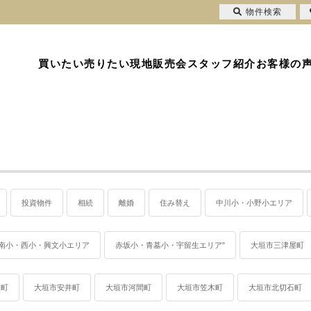
物件検索
買いたい
売りたい
現地販売会
スタッフ紹介
お客様の
投資物件
相続
離婚
住み替え
中川小・小野小エリア
南小・西小・興文小エリア
赤坂小・青墓小・宇留生エリア"
大垣市三津屋町
森町
大垣市安井町
大垣市河間町
大垣市笠木町
大垣市北切石町