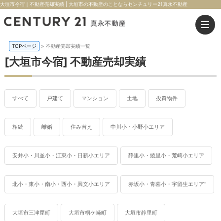
大垣市今宿｜不動産売却実績 | 大垣市の不動産のことならセンチュリー21真永不動産
TOPページ
>
不動産売却実績一覧
[大垣市今宿] 不動産売却実績
すべて
戸建て
マンション
土地
投資物件
相続
離婚
住み替え
中川小・小野小エリア
安井小・川並小・江東小・日新小エリア
静里小・綾里小・荒崎小エリア
北小・東小・南小・西小・興文小エリア
赤坂小・青墓小・宇留生エリア"
大垣市三津屋町
大垣市桐ケ崎町
大垣市静里町