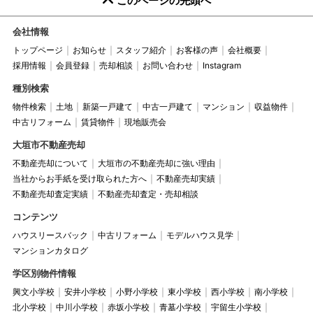
このページの先頭へ
会社情報
トップページ
お知らせ
スタッフ紹介
お客様の声
会社概要
採用情報
会員登録
売却相談
お問い合わせ
Instagram
種別検索
物件検索
土地
新築一戸建て
中古一戸建て
マンション
収益物件
中古リフォーム
賃貸物件
現地販売会
大垣市不動産売却
不動産売却について
大垣市の不動産売却に強い理由
当社からお手紙を受け取られた方へ
不動産売却実績
不動産売却査定実績
不動産売却査定・売却相談
コンテンツ
ハウスリースバック
中古リフォーム
モデルハウス見学
マンションカタログ
学区別物件情報
興文小学校
安井小学校
小野小学校
東小学校
西小学校
南小学校
北小学校
中川小学校
赤坂小学校
青墓小学校
宇留生小学校