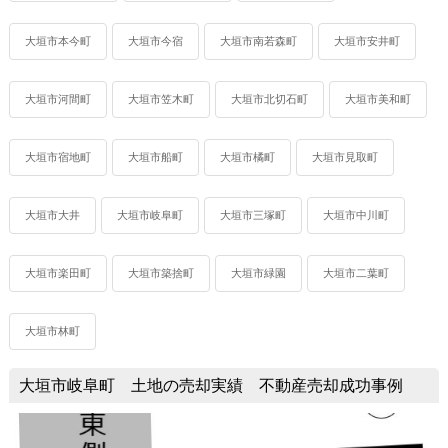
大垣市本今町
大垣市今宿
大垣市南若森町
大垣市安井町
大垣市河間町
大垣市笠木町
大垣市北切石町
大垣市美和町
大垣市宿地町
大垣市船町
大垣市橘町
大垣市見取町
大垣市大井
大垣市岐阜町
大垣市三塚町
大垣市中川町
大垣市楽田町
大垣市築捨町
大垣市緑園
大垣市二葉町
大垣市林町
大垣市岐阜町 土地の売却実績 不動産売却成功事例