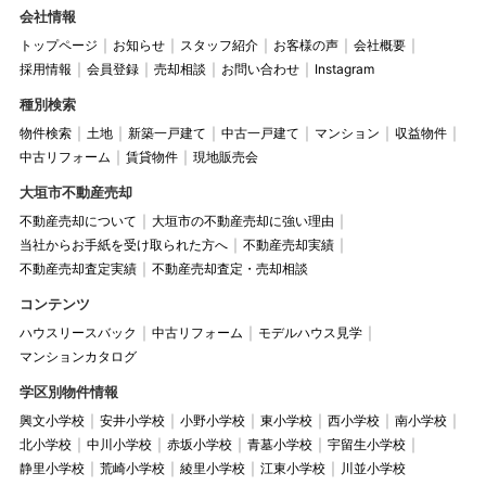
会社情報
トップページ
お知らせ
スタッフ紹介
お客様の声
会社概要
採用情報
会員登録
売却相談
お問い合わせ
Instagram
種別検索
物件検索
土地
新築一戸建て
中古一戸建て
マンション
収益物件
中古リフォーム
賃貸物件
現地販売会
大垣市不動産売却
不動産売却について
大垣市の不動産売却に強い理由
当社からお手紙を受け取られた方へ
不動産売却実績
不動産売却査定実績
不動産売却査定・売却相談
コンテンツ
ハウスリースバック
中古リフォーム
モデルハウス見学
マンションカタログ
学区別物件情報
興文小学校
安井小学校
小野小学校
東小学校
西小学校
南小学校
北小学校
中川小学校
赤坂小学校
青墓小学校
宇留生小学校
静里小学校
荒崎小学校
綾里小学校
江東小学校
川並小学校