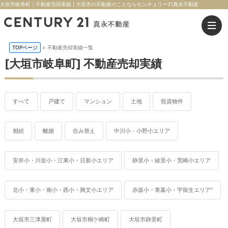
大垣市岐阜町｜不動産売却実績 | 大垣市の不動産のことならセンチュリー21真永不動産
TOPページ
>
不動産売却実績一覧
[大垣市岐阜町] 不動産売却実績
すべて
戸建て
マンション
土地
投資物件
相続
離婚
住み替え
中川小・小野小エリア
安井小・川並小・江東小・日新小エリア
静里小・綾里小・荒崎小エリア
北小・東小・南小・西小・興文小エリア
赤坂小・青墓小・宇留生エリア"
大垣市三津屋町
大垣市桐ケ崎町
大垣市静里町