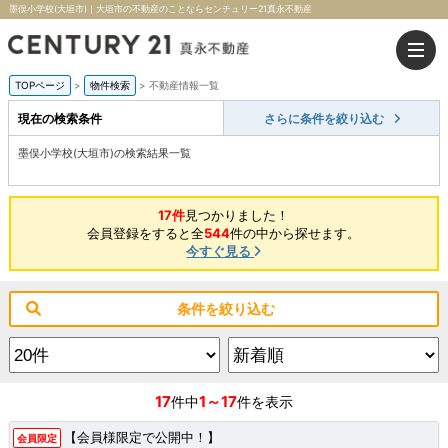
墨俣小学校(大垣市)｜大垣市の不動産のことならセンチュリー21真永不動産
TOPページ
>
物件検索
>
不動産情報一覧
現在の検索条件
さらに条件を絞り込む
墨俣小学校(大垣市)の検索結果一覧
17件
見つかりました！
会員登録をすると全
544
件の中から探せます。
今すぐ見る
条件を絞り込む
17
1～17
件中
件を表示
【会員様限定で公開中！】
会員限定