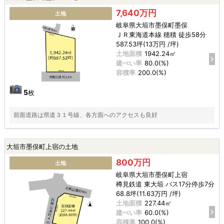
7,640万円
土地
岐阜県大垣市墨俣町墨俣
ＪＲ東海道本線 穂積 徒歩58分
587.53坪(13万円 /坪)
土地面積
1942.24㎡
建ぺい率
80.0(%)
容積率
200.0(%)
5
枚
前面道路は県道３１号線、各方面へのアクセスも良好
大垣市墨俣町上宿の土地
800万円
土地
岐阜県大垣市墨俣町上宿
樽見鉄道 東大垣 バス17分停歩7分
68.8坪(11.63万円 /坪)
土地面積
227.44㎡
建ぺい率
60.0(%)
容積率
100.0(%)