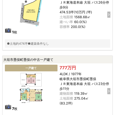
ＪＲ東海道本線 大垣 バス26分停
歩9分
474.53坪(10万円 /坪)
土地面積
1568.68㎡
建ぺい率
60.0(%)
容積率
200.0(%)
1
枚
●土地約474坪●建築条件なし
大垣市墨俣町墨俣の中古一戸建て
777万円
一戸建て
4LDK / 1977年
岐阜県大垣市墨俣町墨俣
ＪＲ東海道本線 大垣 バス23分停
歩11分
建物面積
119.39㎡
土地面積
275.04㎡
(83.2坪)
7
枚