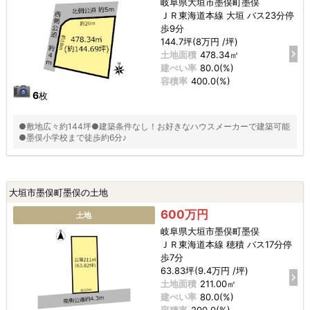
岐阜県大垣市墨俣町墨俣
ＪＲ東海道本線 大垣 バス23分停
歩9分
144.7坪(8万円 /坪)
土地面積
478.34㎡
建ぺい率
80.0(%)
容積率
400.0(%)
6
枚
●敷地広々約144坪●建築条件なし！お好きなハウスメーカーで建築可能
●墨俣小学校まで徒歩約6分♪
大垣市墨俣町墨俣の土地
600万円
土地
岐阜県大垣市墨俣町墨俣
ＪＲ東海道本線 穂積 バス17分停
歩7分
63.83坪(9.4万円 /坪)
土地面積
211.00㎡
建ぺい率
80.0(%)
容積率
200.0(%)