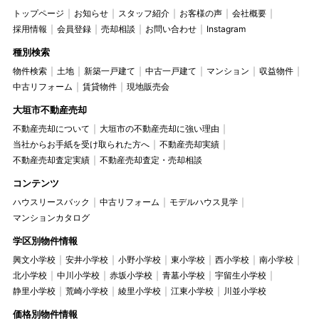
トップページ
お知らせ
スタッフ紹介
お客様の声
会社概要
採用情報
会員登録
売却相談
お問い合わせ
Instagram
種別検索
物件検索
土地
新築一戸建て
中古一戸建て
マンション
収益物件
中古リフォーム
賃貸物件
現地販売会
大垣市不動産売却
不動産売却について
大垣市の不動産売却に強い理由
当社からお手紙を受け取られた方へ
不動産売却実績
不動産売却査定実績
不動産売却査定・売却相談
コンテンツ
ハウスリースバック
中古リフォーム
モデルハウス見学
マンションカタログ
学区別物件情報
興文小学校
安井小学校
小野小学校
東小学校
西小学校
南小学校
北小学校
中川小学校
赤坂小学校
青墓小学校
宇留生小学校
静里小学校
荒崎小学校
綾里小学校
江東小学校
川並小学校
価格別物件情報