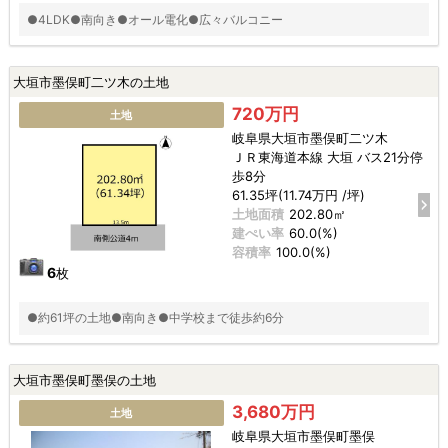
●4LDK●南向き●オール電化●広々バルコニー
大垣市墨俣町二ツ木の土地
720万円
土地
岐阜県大垣市墨俣町二ツ木
ＪＲ東海道本線 大垣 バス21分停
歩8分
61.35坪(11.74万円 /坪)
土地面積
202.80㎡
建ぺい率
60.0(%)
容積率
100.0(%)
6
枚
●約61坪の土地●南向き●中学校まで徒歩約6分
大垣市墨俣町墨俣の土地
3,680万円
土地
岐阜県大垣市墨俣町墨俣