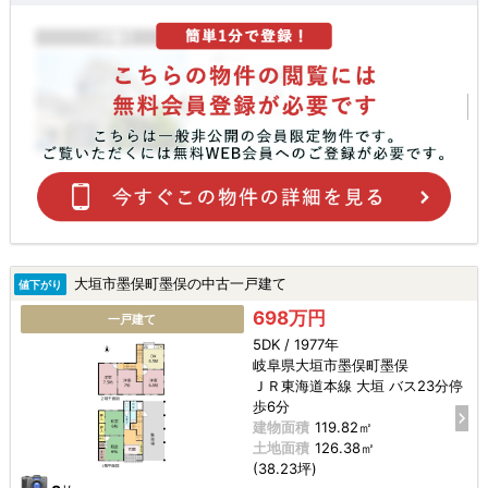
大垣市墨俣町墨俣の中古一戸建て
値下がり
698万円
一戸建て
5DK / 1977年
岐阜県大垣市墨俣町墨俣
ＪＲ東海道本線 大垣 バス23分停
歩6分
建物面積
119.82㎡
土地面積
126.38㎡
(38.23坪)