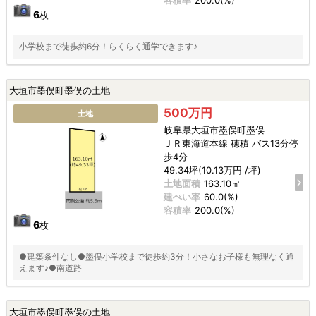
6
枚
小学校まで徒歩約6分！らくらく通学できます♪
大垣市墨俣町墨俣の土地
500万円
土地
岐阜県大垣市墨俣町墨俣
ＪＲ東海道本線 穂積 バス13分停
歩4分
49.34坪(10.13万円 /坪)
土地面積
163.10㎡
建ぺい率
60.0(%)
容積率
200.0(%)
6
枚
●建築条件なし●墨俣小学校まで徒歩約3分！小さなお子様も無理なく通
えます♪●南道路
大垣市墨俣町墨俣の土地