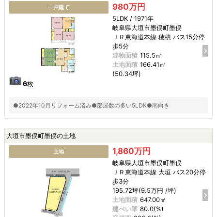
980万円
一戸建て
5LDK / 1971年
岐阜県大垣市墨俣町墨俣
ＪＲ東海道本線 穂積 バス15分停
歩5分
建物面積
115.5㎡
土地面積
166.41㎡
(50.34坪)
6
枚
●2022年10月リフォーム済み●部屋数の多い5LDK●南向き
大垣市墨俣町墨俣の土地
1,860万円
土地
岐阜県大垣市墨俣町墨俣
ＪＲ東海道本線 大垣 バス20分停
歩3分
195.72坪(9.5万円 /坪)
土地面積
647.00㎡
建ぺい率
80.0(%)