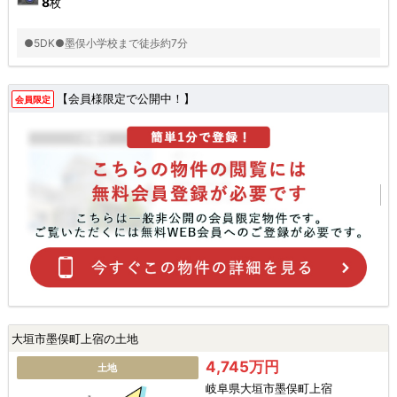
8
枚
●5DK●墨俣小学校まで徒歩約7分
【会員様限定で公開中！】
会員限定
大垣市墨俣町上宿の土地
4,745万円
土地
岐阜県大垣市墨俣町上宿