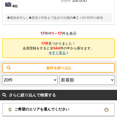
容積率
200.0(%)
4
枚
●建築条件なし●墨俣小学校まで徒歩10分圏内●広々約195坪の敷地
17
1～17
件中
件を表示
17件
見つかりました！
会員登録をすると全
544
件の中から探せます。
今すぐ見る
条件を絞り込む
さらに絞り込んで検索する
ご希望のエリアを選んでください