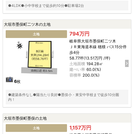
●4LDK●小中学校まで徒歩約10分●駐車場2台
大垣市墨俣町二ツ木の土地
794万円
土地
岐阜県大垣市墨俣町二ツ木
ＪＲ東海道本線 穂積 バス15分停
歩4分
58.77坪(13.51万円 /坪)
土地面積
194.28㎡
建ぺい率
60.0(%)
容積率
200.0(%)
6
枚
●建築条件なし●陽当たり良好●墨俣小・東安中学校まで徒歩10分圏
内！
大垣市墨俣町墨俣の土地
1,157万円
土地