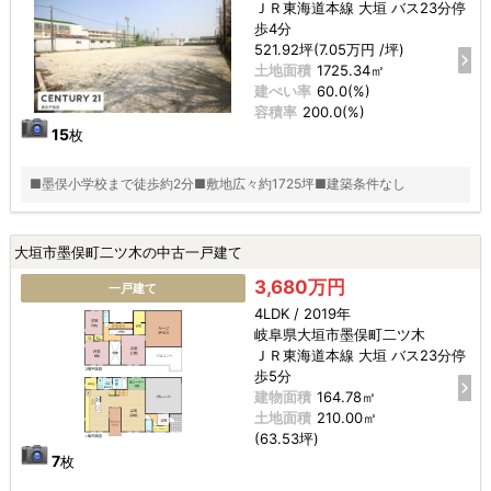
ＪＲ東海道本線 大垣 バス23分停
歩4分
521.92坪(7.05万円 /坪)
土地面積
1725.34㎡
建ぺい率
60.0(%)
容積率
200.0(%)
15
枚
■墨俣小学校まで徒歩約2分■敷地広々約1725坪■建築条件なし
大垣市墨俣町二ツ木の中古一戸建て
3,680万円
一戸建て
4LDK / 2019年
岐阜県大垣市墨俣町二ツ木
ＪＲ東海道本線 大垣 バス23分停
歩5分
建物面積
164.78㎡
土地面積
210.00㎡
(63.53坪)
7
枚