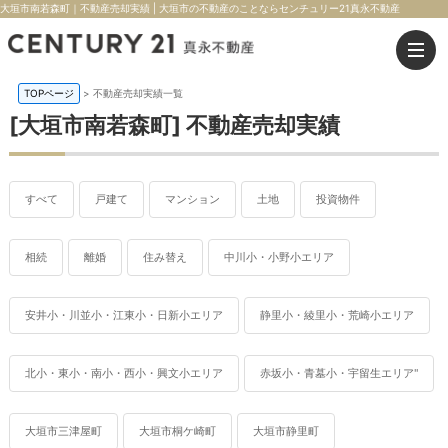
大垣市南若森町｜不動産売却実績 | 大垣市の不動産のことならセンチュリー21真永不動産
TOPページ
>
不動産売却実績一覧
[大垣市南若森町] 不動産売却実績
すべて
戸建て
マンション
土地
投資物件
相続
離婚
住み替え
中川小・小野小エリア
安井小・川並小・江東小・日新小エリア
静里小・綾里小・荒崎小エリア
北小・東小・南小・西小・興文小エリア
赤坂小・青墓小・宇留生エリア"
大垣市三津屋町
大垣市桐ケ崎町
大垣市静里町