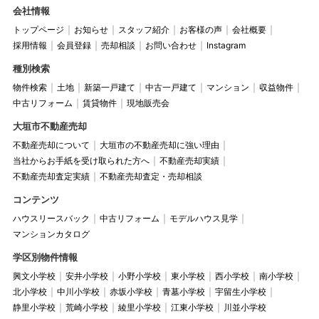
会社情報
トップページ
お知らせ
スタッフ紹介
お客様の声
会社概要
採用情報
会員登録
売却相談
お問い合わせ
Instagram
種別検索
物件検索
土地
新築一戸建て
中古一戸建て
マンション
収益物件
中古リフォーム
賃貸物件
現地販売会
大垣市不動産売却
不動産売却について
大垣市の不動産売却に強い理由
当社からお手紙を受け取られた方へ
不動産売却実績
不動産売却査定実績
不動産売却査定・売却相談
コンテンツ
ハウスリースバック
中古リフォーム
モデルハウス見学
マンションカタログ
学区別物件情報
興文小学校
安井小学校
小野小学校
東小学校
西小学校
南小学校
北小学校
中川小学校
赤坂小学校
青墓小学校
宇留生小学校
静里小学校
荒崎小学校
綾里小学校
江東小学校
川並小学校