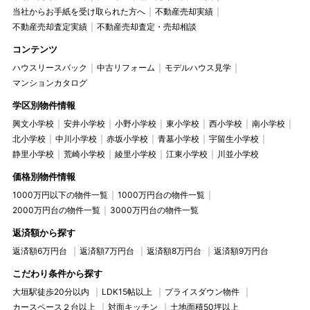
当社からお手紙を受け取られた方へ
不動産売却実績
不動産売却査定実績
不動産売却査定・売却相談
コンテンツ
ハウスリースバック
中古リフォーム
モデルハウス見学
マンションカタログ
学区別物件情報
興文小学校
安井小学校
小野小学校
東小学校
西小学校
南小学校
北小学校
中川小学校
赤坂小学校
青墓小学校
宇留生小学校
静里小学校
荒崎小学校
綾里小学校
江東小学校
川並小学校
価格別物件情報
1000万円以下の物件一覧
1000万円台の物件一覧
2000万円台の物件一覧
3000万円台の物件一覧
返済額から探す
返済額6万円台
返済額7万円台
返済額8万円台
返済額9万円台
こだわり条件から探す
大垣駅徒歩20分以内
LDK15帖以上
プライスダウン物件
カースペース２台以上
対面キッチン
土地面積50坪以上