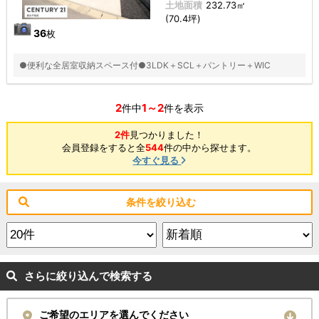
土地面積
232.73㎡
(70.4坪)
36
枚
●便利な全居室収納スペース付●3LDK＋SCL＋パントリー＋WIC
2
1～2
件中
件を表示
2件
見つかりました！
会員登録をすると全
544
件の中から探せます。
今すぐ見る
条件を絞り込む
さらに絞り込んで検索する
ご希望のエリアを選んでください