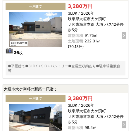
3,280万円
一戸建て
3LDK / 2026年
岐阜県大垣市犬ケ渕町
ＪＲ東海道本線 大垣 バス12分停
歩5分
建物面積
91.75㎡
土地面積
232.01㎡
(70.18坪)
36
枚
●平屋建て●3LDK＋SIC＋パントリー●全居室収納あり●駐車場複数台
可
大垣市犬ケ渕町の新築一戸建て
3,380万円
一戸建て
3LDK / 2026年
岐阜県大垣市犬ケ渕町
ＪＲ東海道本線 大垣 バス12分停
歩5分
建物面積
96.4㎡