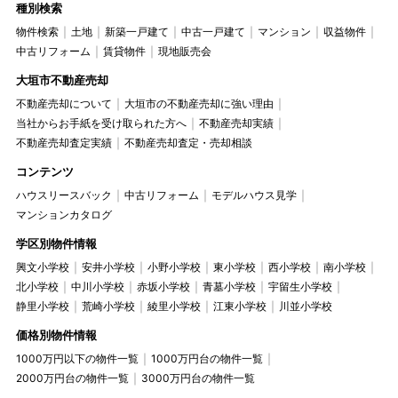
種別検索
物件検索
土地
新築一戸建て
中古一戸建て
マンション
収益物件
中古リフォーム
賃貸物件
現地販売会
大垣市不動産売却
不動産売却について
大垣市の不動産売却に強い理由
当社からお手紙を受け取られた方へ
不動産売却実績
不動産売却査定実績
不動産売却査定・売却相談
コンテンツ
ハウスリースバック
中古リフォーム
モデルハウス見学
マンションカタログ
学区別物件情報
興文小学校
安井小学校
小野小学校
東小学校
西小学校
南小学校
北小学校
中川小学校
赤坂小学校
青墓小学校
宇留生小学校
静里小学校
荒崎小学校
綾里小学校
江東小学校
川並小学校
価格別物件情報
1000万円以下の物件一覧
1000万円台の物件一覧
2000万円台の物件一覧
3000万円台の物件一覧