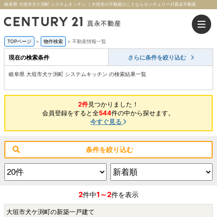
岐阜県 大垣市犬ケ渕町 システムキッチン ｜大垣市の不動産のことならセンチュリー21真永不動産
TOPページ
>
物件検索
>
不動産情報一覧
現在の検索条件
さらに条件を絞り込む
岐阜県 大垣市犬ケ渕町 システムキッチン の検索結果一覧
2件
見つかりました！
会員登録をすると全
544
件の中から探せます。
今すぐ見る
条件を絞り込む
2
1～2
件中
件を表示
大垣市犬ケ渕町の新築一戸建て