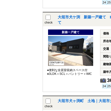
大垣市犬ケ渕 新築一戸建て 
て
check
新築一戸建て
価格
所在
交通
間取
建物
●便利な全居室収納スペース付
築年
●3LDK＋SCL＋パントリー＋WIC
3
大垣市犬ヶ渕町 土地｜大垣市
check