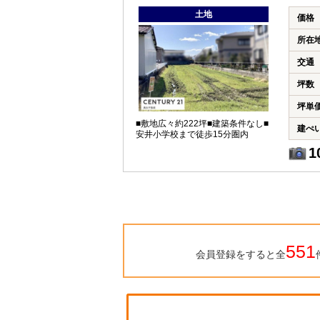
土地
価格
所在
交通
坪数
坪単
■敷地広々約222坪■建築条件なし■
建ぺ
安井小学校まで徒歩15分圏内
1
551
会員登録をすると全