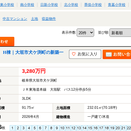
東小学校
南小学校
日新小学校
北小学校
墨俣小学校
青墓小学校
中古マンション
土地
収益物件
表示件数
並び順
 H棟｜大垣市犬ケ渕町の新築一
3,280万円
岐阜県大垣市犬ケ渕町
地
ＪＲ東海道本線 大垣駅 バス12分停歩5分
3LDK
り
91.75㎡
232.01㎡(70.18坪)
面積
土地面積
2026年4月
一戸建て/木造
月
建物構造
6
枚