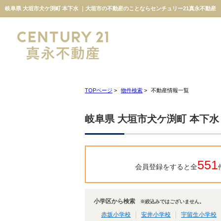
岐阜県 大垣市犬ケ渕町 本下水 ｜大垣市の不動産のことならセンチュリー21真永不動産
TOPページ
>
物件検索
>
不動産情報一覧
岐阜県 大垣市犬ケ渕町 本下水
551
会員登録をすると全
小学区から検索
※絞込みではございません。
赤坂小学校
安井小学校
宇留生小学校