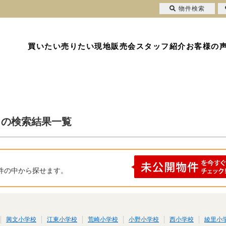
物件検索
買いたい
売りたい
現地販売会
スタッフ紹介
お客様の
 の検索結果一覧
件の中から探せます。
興文小学校
江東小学校
荒崎小学校
小野小学校
西小学校
綾里小