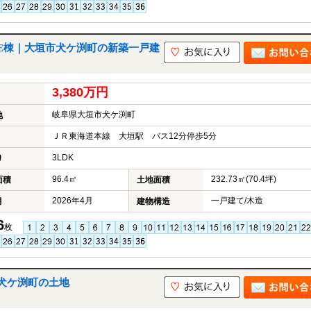
E棟｜大垣市犬ケ渕町の新築一戸建
3,380万円
岐阜県大垣市犬ケ渕町
地
ＪＲ東海道本線 大垣駅 バス12分停歩5分
3LDK
り
96.4㎡
232.73㎡(70.4坪)
面積
土地面積
2026年4月
一戸建て/木造
月
建物構造
6
枚
犬ケ渕町の土地