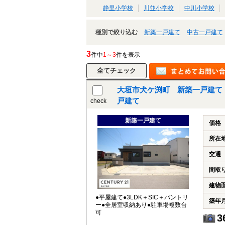
静里小学校
川並小学校
中川小学校
種別で絞り込む
新築一戸建て
中古一戸建て
3
件中
1～3
件を表示
大垣市犬ケ渕町 新築一戸建て
戸建て
check
新築一戸建て
価格
所在
交通
間取
建物
●平屋建て●3LDK＋SIC＋パントリ
築年
ー●全居室収納あり●駐車場複数台
可
3