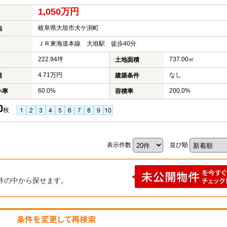
1,050万円
岐阜県大垣市犬ケ渕町
地
ＪＲ東海道本線 大垣駅 徒歩40分
222.94坪
737.00㎡
土地面積
4.71万円
なし
価
建築条件
60.0%
200.0%
い率
容積率
0
枚
表示件数
並び順
件の中から探せます。