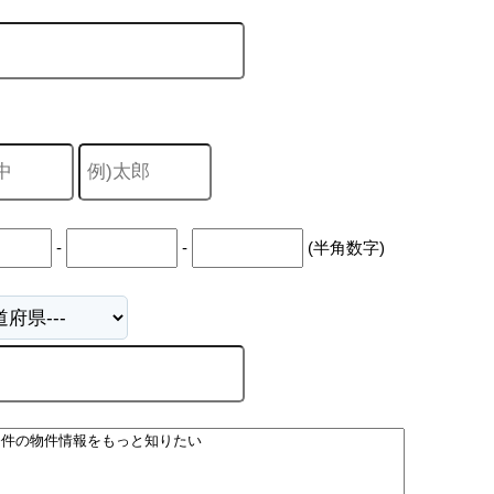
-
-
(半角数字)