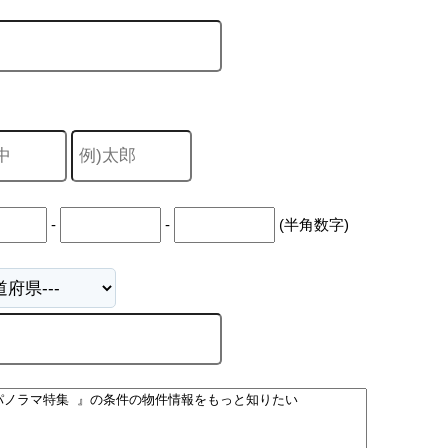
-
-
(半角数字)