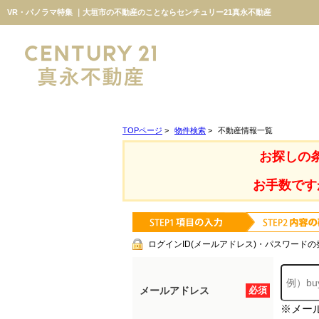
VR・パノラマ特集 ｜大垣市の不動産のことならセンチュリー21真永不動産
TOPページ
>
物件検索
>
不動産情報一覧
お探しの
お手数です
ログインID(メールアドレス)・パスワードの
メールアドレス
必須
※メー