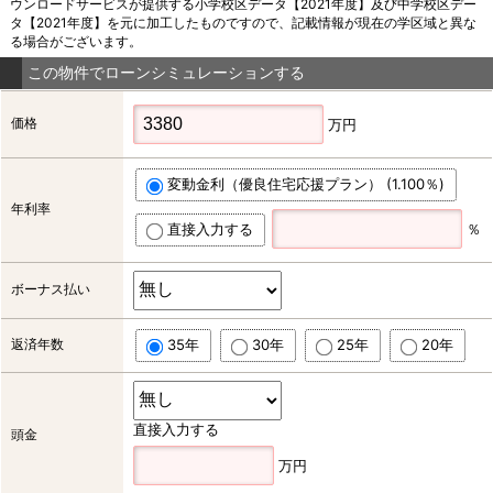
ウンロードサービスが提供する小学校区データ【2021年度】及び中学校区デー
タ【2021年度】を元に加工したものですので、記載情報が現在の学区域と異な
る場合がございます。
この物件でローンシミュレーションする
価格
万円
変動金利（優良住宅応援プラン） (1.100％)
年利率
直接入力する
％
ボーナス払い
返済年数
35年
30年
25年
20年
直接入力する
頭金
万円