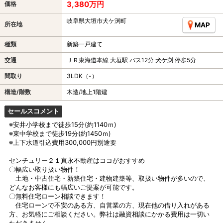
3,380万円
価格
岐阜県大垣市犬ケ渕町
所在地
MAP
種類
新築一戸建て
交通
ＪＲ東海道本線 大垣駅 バス12分 犬ケ渕 停歩5分
間取り
3LDK（-）
構造/階数
木造/地上1階建
セールスコメント
※安井小学校まで徒歩15分(約1140ｍ)
※東中学校まで徒歩19分(約1450ｍ)
※上下水道引込費用300,000円別途要
センチュリー２１真永不動産はココがおすすめ
〇幅広い取り扱い物件！
土地・中古住宅・新築住宅・建物建築等、取扱い物件が多いので、
どんなお客様にも幅広いご提案が可能です。
〇無料住宅ローン相談できます！
住宅ローンで不安のある方、自営業の方、現在他の借り入れがある
方、お気軽にご相談ください。弊社は融資相談にかかる費用は一切い
ただきません。