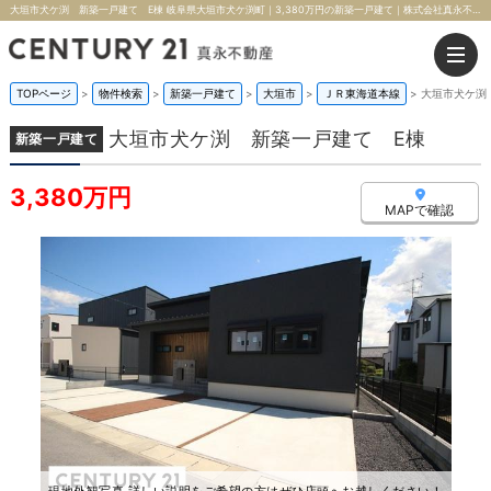
大垣市犬ケ渕 新築一戸建て E棟 岐阜県大垣市犬ケ渕町｜3,380万円の新築一戸建て｜株式会社真永不動産
TOPページ
>
物件検索
>
新築一戸建て
>
大垣市
>
ＪＲ東海道本線
>
大垣市犬ケ渕
大垣市犬ケ渕 新築一戸建て E棟
新築一戸建て
3,380万円
MAPで確認