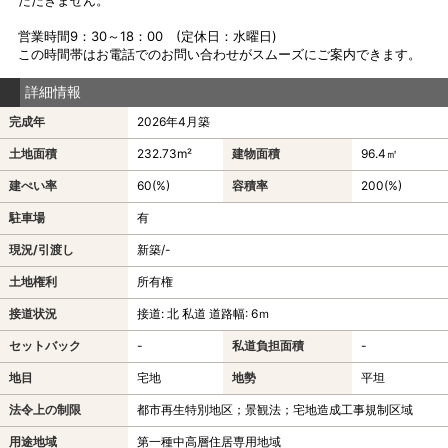
営業時間9：30～18：00 (定休日：水曜日)
この時間帯はお電話でのお問い合わせがスムーズにご案内できます。
詳細情報
完成年
2026年4月築
土地面積
232.73m²
建物面積
96.4㎡
建ぺい率
60(%)
容積率
200(%)
駐車場
有
現況/引渡し
新築/-
土地権利
所有権
接道状況
接道: 北 私道 道路幅: 6ｍ
セットバック
-
私道負担面積
-
地目
宅地
地勢
平坦
法令上の制限
都市再生特別地区；景観法；宅地造成工事規制区域
用途地域
第一種中高層住居専用地域