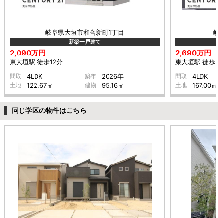
岐阜県大垣市和合新町1丁目
新築一戸建て
2,090万円
2,690万円
東大垣駅 徒歩12分
東大垣駅 徒歩
間取
4LDK
築年
2026年
間取
4LDK
土地
122.67㎡
建物
95.16㎡
土地
167.00㎡
同じ学区の物件はこちら