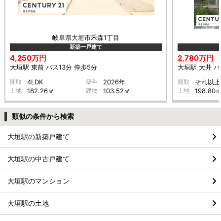
岐阜県大垣市禾森1丁目
新築一戸建て
4,250万円
2,780万円
大垣駅 東前 バス13分 停歩5分
大垣駅 大井 バ
間取
4LDK
築年
2026年
間取
それ以上
土地
182.26㎡
建物
103.52㎡
土地
198.80
類似の条件から検索
大垣駅の新築戸建て
大垣駅の中古戸建て
大垣駅のマンション
大垣駅の土地