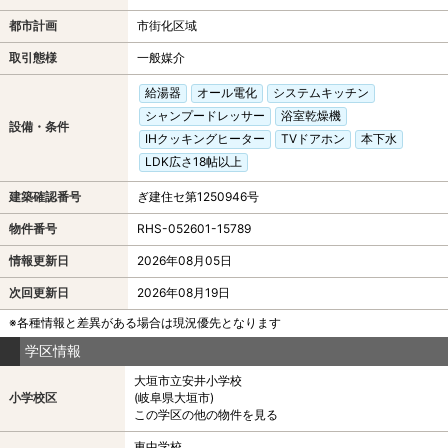
都市計画
市街化区域
取引態様
一般媒介
給湯器
オール電化
システムキッチン
シャンプードレッサー
浴室乾燥機
設備・条件
IHクッキングヒーター
TVドアホン
本下水
LDK広さ18帖以上
建築確認番号
ぎ建住セ第1250946号
物件番号
RHS-052601-15789
情報更新日
2026年08月05日
次回更新日
2026年08月19日
※各種情報と差異がある場合は現況優先となります
学区情報
大垣市立安井小学校
小学校区
(岐阜県大垣市)
この学区の他の物件を見る
東中学校