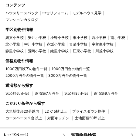
コンテンツ
ハウスリースバック
中古リフォーム
モデルハウス見学
マンションカタログ
学区別物件情報
興文小学校
安井小学校
小野小学校
東小学校
西小学校
南小学校
北小学校
中川小学校
赤坂小学校
青墓小学校
宇留生小学校
静里小学校
荒崎小学校
綾里小学校
江東小学校
川並小学校
価格別物件情報
1000万円以下の物件一覧
1000万円台の物件一覧
2000万円台の物件一覧
3000万円台の物件一覧
返済額から探す
返済額6万円台
返済額7万円台
返済額8万円台
返済額9万円台
こだわり条件から探す
大垣駅徒歩20分以内
LDK15帖以上
プライスダウン物件
カースペース２台以上
対面キッチン
土地面積50坪以上
トップページ
売買物件検索