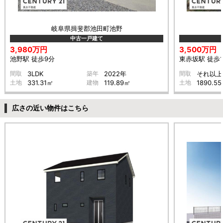
岐阜県揖斐郡池田町池野
中古一戸建て
3,980万円
3,500万円
池野駅 徒歩9分
東赤坂駅 徒歩1
間取
3LDK
築年
2022年
間取
それ以上
土地
331.31㎡
建物
119.89㎡
土地
1890.5
広さの近い物件はこちら