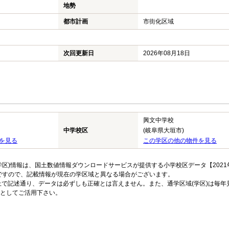
地勢
都市計画
市街化区域
次回更新日
2026年08月18日
興文中学校
中学校区
(岐阜県大垣市)
を見る
この学区の他の物件を見る
区)情報は、国土数値情報ダウンロードサービスが提供する小学校区データ【2021
のですので、記載情報が現在の学区域と異なる場合がございます。
上で記述通り、データは必ずしも正確とは言えません。また、通学区域(学区)は毎年
としてご活用下さい。