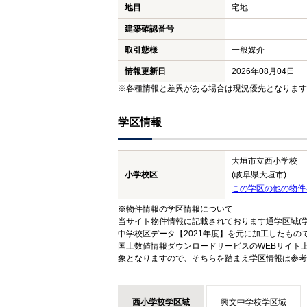
地目
宅地
建築確認番号
取引態様
一般媒介
情報更新日
2026年08月04日
※各種情報と差異がある場合は現況優先となります
学区情報
大垣市立西小学校
小学校区
(岐阜県大垣市)
この学区の他の物件
※物件情報の学区情報について
当サイト物件情報に記載されております通学区域(学
中学校区データ【2021年度】を元に加工したも
国土数値情報ダウンロードサービスのWEBサイト
象となりますので、そちらを踏まえ学区情報は参考
西小学校学区域
興文中学校学区域