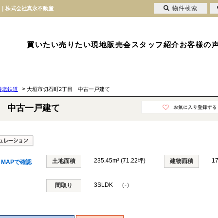
物件検索
て｜株式会社真永不動産
買いたい
売りたい
現地販売会
スタッフ紹介
お客様の
>
養老鉄道
大垣市切石町2丁目 中古一戸建て
目 中古一戸建て
235.45m² (71.22坪)
1
土地面積
建物面積
MAPで確認
3SLDK （-）
間取り