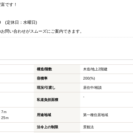
豊富です！
0 (定休日：水曜日)
のお問い合わせがスムーズにご案内できます。
構造/階数
木造/
地上2階建
容積率
200(%)
現況/引渡し
居住中/相談
-
私道負担面積
 7ｍ
用途地域
第一種住居地域
 25ｍ
法令上の制限
景観法