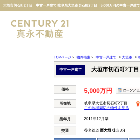
大垣市切石町2丁目 中古一戸建て 岐阜県大垣市切石町2丁目｜5,000万円の中古一戸建
>
>
TOPページ
>
物件検索
>
中古一戸建て
大垣市
大垣市切石町2丁
中古一戸建て
価格
5,000万円
岐阜県大垣市切石町2丁目
所在地
この地域周辺の物件を見る
2011年12月築
築年月
養老鉄道
西大垣
徒歩8分
交通