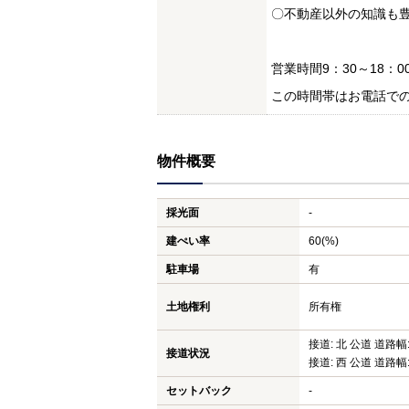
〇不動産以外の知識も
営業時間9：30～18：0
この時間帯はお電話で
物件概要
採光面
-
建ぺい率
60(%)
駐車場
有
土地権利
所有権
接道: 北 公道 道路幅:
接道状況
接道: 西 公道 道路幅:
セットバック
-