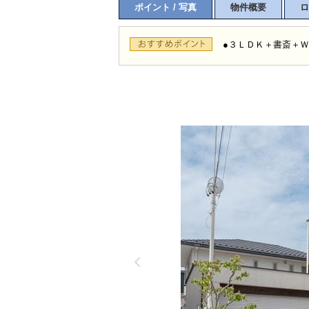
ポイント / 写真
物件概要
ロ
●３ＬＤＫ＋書斎＋Ｗ