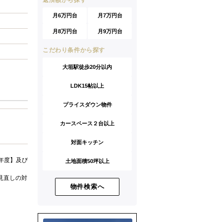
返済額から探す
月6万円台
月7万円台
月8万円台
月9万円台
こだわり条件から探す
大垣駅徒歩20分以内
LDK15帖以上
プライスダウン物件
カースペース２台以上
対面キッチン
年度】及び
土地面積50坪以上
見直しの対
物件検索へ