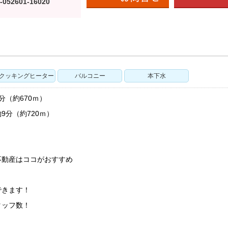
-052601-16020
Hクッキングヒーター
バルコニー
本下水
分（約670ｍ）
9分（約720ｍ）
不動産はココがおすすめ
！
できます！
タッフ数！
！