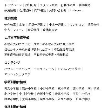
トップページ
お知らせ
スタッフ紹介
お客様の声
会社概要
採用情報
会員登録
売却相談
お問い合わせ
Instagram
種別検索
物件検索
土地
新築一戸建て
中古一戸建て
マンション
収益物件
中古リフォーム
賃貸物件
現地販売会
大垣市不動産売却
不動産売却について
大垣市の不動産売却に強い理由
当社からお手紙を受け取られた方へ
不動産売却実績
不動産売却査定実績
不動産売却査定・売却相談
コンテンツ
ハウスリースバック
中古リフォーム
モデルハウス見学
マンションカタログ
学区別物件情報
興文小学校
安井小学校
小野小学校
東小学校
西小学校
南小学校
北小学校
中川小学校
赤坂小学校
青墓小学校
宇留生小学校
静里小学校
荒崎小学校
綾里小学校
江東小学校
川並小学校
価格別物件情報