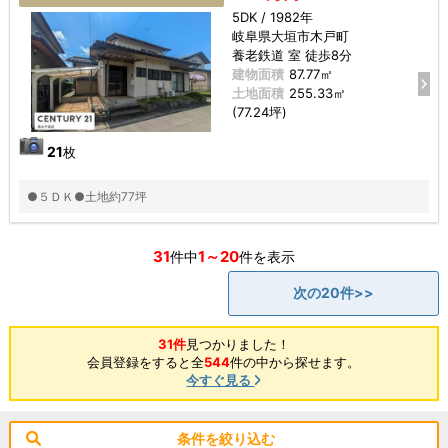
5DK / 1982年
岐阜県大垣市木戸町
養老鉄道 室 徒歩8分
建物面積
87.77㎡
土地面積
255.33㎡
(77.24坪)
21
枚
●５ＤＫ●土地約77坪
31
1～20
件中
件を表示
次の20件>>
31件
見つかりました！
会員登録をすると全
544
件の中から探せます。
今すぐ見る
条件を絞り込む