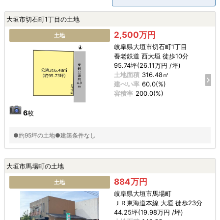
大垣市切石町1丁目の土地
2,500万円
土地
岐阜県大垣市切石町1丁目
養老鉄道 西大垣 徒歩10分
95.74坪(26.11万円 /坪)
土地面積
316.48㎡
建ぺい率
60.0(%)
容積率
200.0(%)
6
枚
●約95坪の土地●建築条件なし
大垣市馬場町の土地
884万円
土地
岐阜県大垣市馬場町
ＪＲ東海道本線 大垣 徒歩23分
44.25坪(19.98万円 /坪)