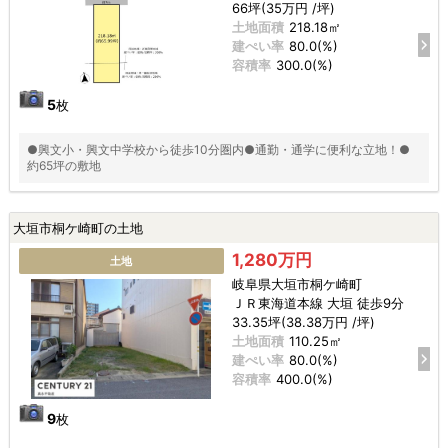
66坪(35万円 /坪)
土地面積
218.18㎡
建ぺい率
80.0(%)
容積率
300.0(%)
5
枚
●興文小・興文中学校から徒歩10分圏内●通勤・通学に便利な立地！●
約65坪の敷地
大垣市桐ケ崎町の土地
1,280万円
土地
岐阜県大垣市桐ケ崎町
ＪＲ東海道本線 大垣 徒歩9分
33.35坪(38.38万円 /坪)
土地面積
110.25㎡
建ぺい率
80.0(%)
容積率
400.0(%)
9
枚