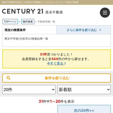
興文中学校(大垣市)｜大垣市の不動産のことならセンチュリー21真永不動産
TOPページ
>
物件検索
>
不動産情報一覧
現在の検索条件
さらに条件を絞り込む
興文中学校(大垣市)の検索結果一覧
31件
見つかりました！
会員登録をすると全
544
件の中から探せます。
今すぐ見る
条件を絞り込む
31
1～20
件中
件を表示
次の20件>>