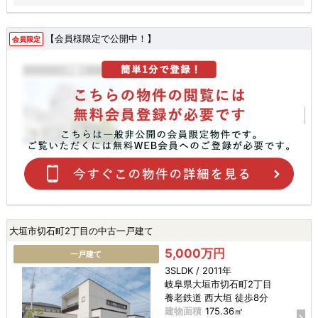
【会員様限定で公開中！】
会員限定
大垣市切石町2丁目の中古一戸建て
5,000万円
一戸建て
3SLDK / 2011年
岐阜県大垣市切石町2丁目
養老鉄道 西大垣 徒歩8分
建物面積
175.36㎡