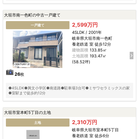
大垣市南一色町の中古一戸建て
2,599万円
一戸建て
4SLDK / 2001年
岐阜県大垣市南一色町
養老鉄道 室 徒歩12分
建物面積
133.85㎡
土地面積
193.47㎡
(58.52坪)
26
枚
●4SLDK●興文小学区●南道路●駐車場3台可●ミサワセラミックスの家
●室駅まで徒歩約12分
大垣市室本町5丁目の土地
2,310万円
土地
岐阜県大垣市室本町5丁目
養老鉄道 室 徒歩6分