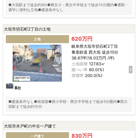
●大垣駅まで徒歩約9分●興文小・興文中学校まで徒歩10分圏内●通勤・
通学に便利な立地●建築条件なし
大垣市切石町2丁目の土地
620万円
土地
岐阜県大垣市切石町2丁目
養老鉄道 西大垣 徒歩10分
38.67坪(16.03万円 /坪)
土地面積
127.83㎡
建ぺい率
60.0(%)
容積率
200.0(%)
8
枚
●建築条件なし●南道路●西小学校・興文中学校まで徒歩5分圏内●西大
垣駅まで徒歩約10分
大垣市木戸町の中古一戸建て
830万円
一戸建て