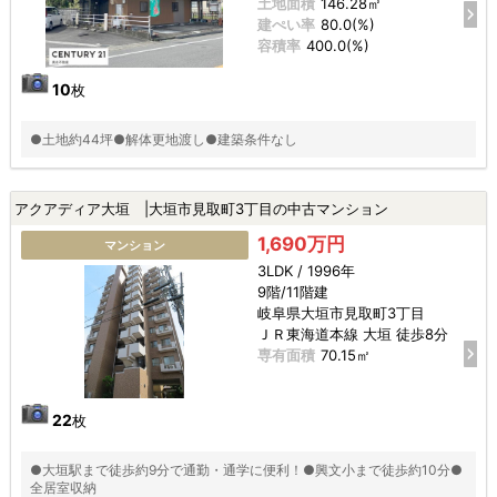
土地面積
146.28㎡
建ぺい率
80.0(%)
容積率
400.0(%)
10
枚
●土地約44坪●解体更地渡し●建築条件なし
アクアディア大垣 |大垣市見取町3丁目の中古マンション
1,690万円
マンション
3LDK / 1996年
9階/11階建
岐阜県大垣市見取町3丁目
ＪＲ東海道本線 大垣 徒歩8分
専有面積
70.15㎡
22
枚
●大垣駅まで徒歩約9分で通勤・通学に便利！●興文小まで徒歩約10分●
全居室収納