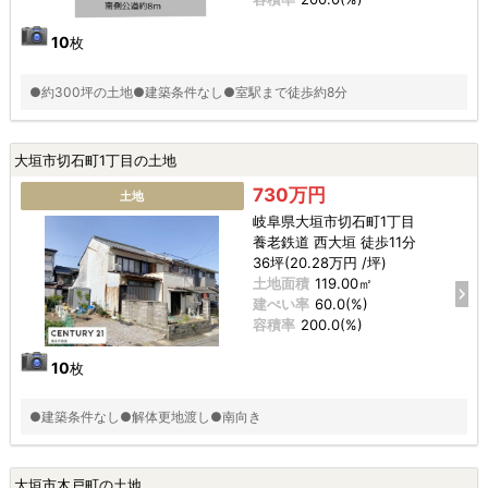
10
枚
●約300坪の土地●建築条件なし●室駅まで徒歩約8分
大垣市切石町1丁目の土地
730万円
土地
岐阜県大垣市切石町1丁目
養老鉄道 西大垣 徒歩11分
36坪(20.28万円 /坪)
土地面積
119.00㎡
建ぺい率
60.0(%)
容積率
200.0(%)
10
枚
●建築条件なし●解体更地渡し●南向き
大垣市木戸町の土地