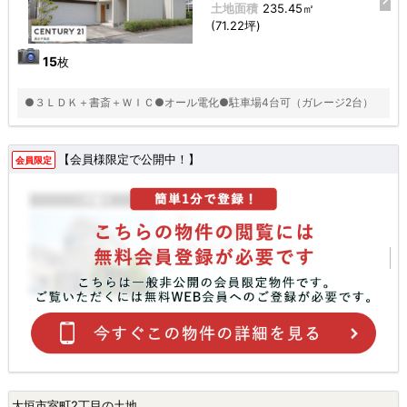
土地面積
235.45㎡
(71.22坪)
15
枚
●３ＬＤＫ＋書斎＋ＷＩＣ●オール電化●駐車場4台可（ガレージ2台）
【会員様限定で公開中！】
会員限定
大垣市室町2丁目の土地