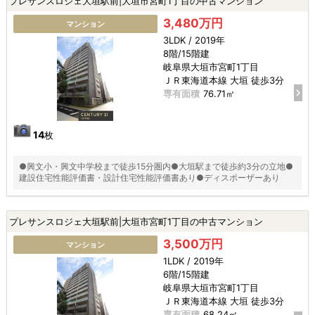
プレサンスロジェ大垣駅前|大垣市宮町1丁目の中古マンション
3,480万円
マンション
3LDK / 2019年
8階/15階建
岐阜県大垣市宮町1丁目
ＪＲ東海道本線 大垣 徒歩3分
専有面積
76.71㎡
14
枚
●興文小・興文中学校まで徒歩15分圏内●大垣駅まで徒歩約3分の立地●
建設住宅性能評価書・設計住宅性能評価書あり●ディスポーザーあり
プレサンスロジェ大垣駅前|大垣市宮町1丁目の中古マンション
3,500万円
マンション
1LDK / 2019年
6階/15階建
岐阜県大垣市宮町1丁目
ＪＲ東海道本線 大垣 徒歩3分
専有面積
68.24㎡