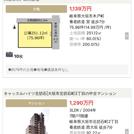
1,139万円
土地
岐阜県大垣市木戸町
養老鉄道 室 徒歩7分
75.96坪(14.99万円 /坪)
土地面積
251.12㎡
建ぺい率
60.0(%)
容積率
200.0(%)
10
枚
●約76坪の土地●角地●建築条件なし
キャッスルハイツ北切石|大垣市北切石町2丁目の中古マンション
1,290万円
マンション
3LDK / 2004年
7階/11階建
岐阜県大垣市北切石町2丁目
養老鉄道 西大垣 徒歩7分
専有面積
92.22㎡