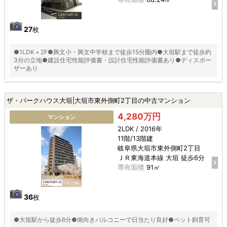
27
枚
●1LDK＋2F●興文小・興文中学校まで徒歩15分圏内●大垣駅まで徒歩約
3分の立地●建設住宅性能評価書・設計住宅性能評価書あり●ディスポー
ザーあり
ザ・パークハウス大垣|大垣市東外側町2丁目の中古マンション
4,280万円
マンション
2LDK / 2016年
11階/13階建
岐阜県大垣市東外側町2丁目
ＪＲ東海道本線 大垣 徒歩6分
専有面積
91㎡
36
枚
●大垣駅から徒歩6分●南向きバルコニーで日当たり良好●ペット飼育可