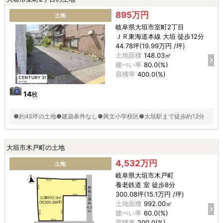
895万円
土地
岐阜県大垣市室町2丁目
ＪＲ東海道本線 大垣 徒歩12分
44.78坪(19.99万円 /坪)
土地面積
148.03㎡
建ぺい率
80.0(%)
容積率
400.0(%)
14
枚
●約45坪の土地●建築条件なし●興文小学校区●大垣駅まで徒歩約12分
大垣市木戸町の土地
4,532万円
土地
岐阜県大垣市木戸町
養老鉄道 室 徒歩8分
300.08坪(15.1万円 /坪)
土地面積
992.00㎡
建ぺい率
60.0(%)
容積率
200.0(%)