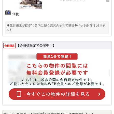
11
枚
●教育施設が徒歩10分内に整う充実の子育て環境●ペット飼育可(細則あ
り)
【会員様限定で公開中！】
会員限定