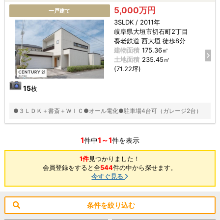
5,000万円
一戸建て
3SLDK / 2011年
岐阜県大垣市切石町2丁目
養老鉄道 西大垣 徒歩8分
建物面積
175.36㎡
土地面積
235.45㎡
(71.22坪)
15
枚
●３ＬＤＫ＋書斎＋ＷＩＣ●オール電化●駐車場4台可（ガレージ2台）
1
1～1
件中
件を表示
1件
見つかりました！
会員登録をすると全
544
件の中から探せます。
今すぐ見る
条件を絞り込む