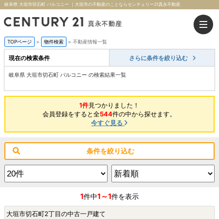
岐阜県 大垣市切石町 バルコニー ｜大垣市の不動産のことならセンチュリー21真永不動産
TOPページ
>
物件検索
>
不動産情報一覧
現在の検索条件
さらに条件を絞り込む
岐阜県 大垣市切石町 バルコニー の検索結果一覧
1件
見つかりました！
会員登録をすると全
544
件の中から探せます。
今すぐ見る
条件を絞り込む
1
1～1
件中
件を表示
大垣市切石町2丁目の中古一戸建て