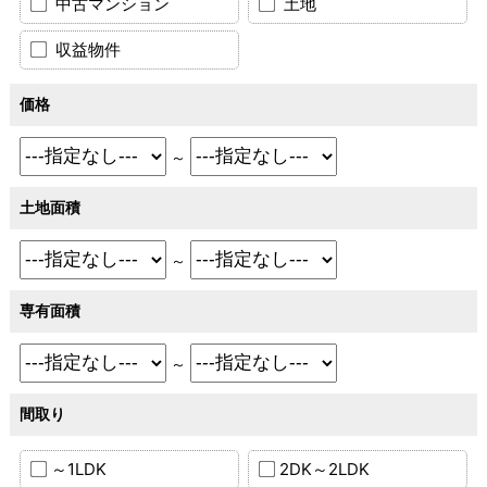
中古マンション
土地
収益物件
価格
～
土地面積
～
専有面積
～
間取り
～1LDK
2DK～2LDK