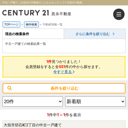
中古一戸建て｜大垣市の不動産のことならセンチュリー21真永不動産
TOPページ
>
物件検索
>
不動産情報一覧
現在の検索条件
さらに条件を絞り込む
中古一戸建ての検索結果一覧
1件
見つかりました！
会員登録をすると全
551
件の中から探せます。
今すぐ見る
条件を絞り込む
1
1～1
件中
件を表示
大垣市切石町2丁目の中古一戸建て