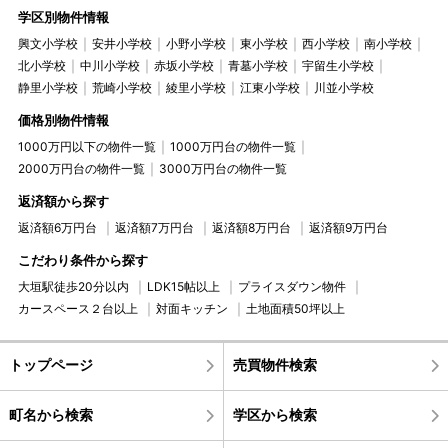
学区別物件情報
興文小学校
安井小学校
小野小学校
東小学校
西小学校
南小学校
北小学校
中川小学校
赤坂小学校
青墓小学校
宇留生小学校
静里小学校
荒崎小学校
綾里小学校
江東小学校
川並小学校
価格別物件情報
1000万円以下の物件一覧
1000万円台の物件一覧
2000万円台の物件一覧
3000万円台の物件一覧
返済額から探す
返済額6万円台
返済額7万円台
返済額8万円台
返済額9万円台
こだわり条件から探す
大垣駅徒歩20分以内
LDK15帖以上
プライスダウン物件
カースペース２台以上
対面キッチン
土地面積50坪以上
トップページ
売買物件検索
町名から検索
学区から検索