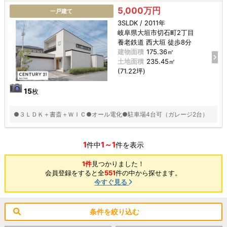
5,000万円
一戸建て
3SLDK / 2011年
岐阜県大垣市切石町2丁目
養老鉄道 西大垣 徒歩8分
建物面積
175.36㎡
土地面積
235.45㎡
(71.22坪)
15
枚
●３ＬＤＫ＋書斎＋ＷＩＣ●オール電化●駐車場4台可（ガレージ2台）
1
1～1
件中
件を表示
1件
見つかりました！
会員登録をすると全
551
件の中から探せます。
今すぐ見る
条件を絞り込む