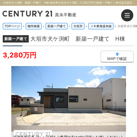
大垣市犬ケ渕町 新築一戸建て H棟 岐阜県大垣市犬ケ渕町｜3,280万円の新築一戸建て｜株式会社真永不動産
TOPページ
>
物件検索
>
新築一戸建て
>
大垣市
>
ＪＲ東海道本線
>
大垣市犬ケ渕
大垣市犬ケ渕町 新築一戸建て H棟
新築一戸建て
3,280万円
MAPで確認