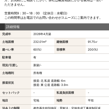
ただきません。
営業時間9：30～18：00 (定休日：水曜日)
この時間帯はお電話でのお問い合わせがスムーズにご案内できます。
詳細情報
完成年
2026年4月築
土地面積
232.01m²
建物面積
91.75㎡
建ぺい率
60(%)
容積率
200(%)
駐車場
有
現況/引渡し
新築/-
土地権利
所有権
接道: 北 私道 道路幅: 6ｍ
接道状況
接道: 東 公道 道路幅: 3.9ｍ
セットバック
-
私道負担面積
-
地目
宅地
地勢
平坦
法令上の制限
都市再生特別地区；景観法；宅地造成工事規制区域