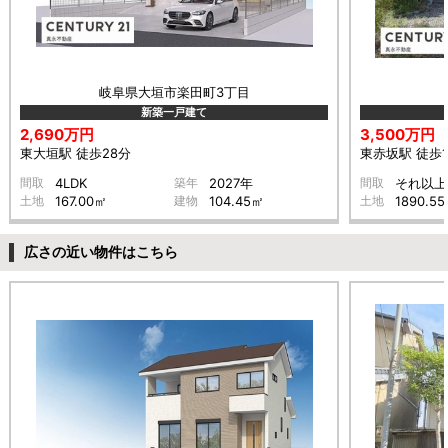
岐阜県大垣市楽田町3丁目
新築一戸建て
2,690万円
3,500万円
東大垣駅 徒歩28分
東赤坂駅 徒歩1
間取
4LDK
築年
2027年
間取
それ以上
土地
167.00㎡
建物
104.45㎡
土地
1890.5
広さの近い物件はこちら