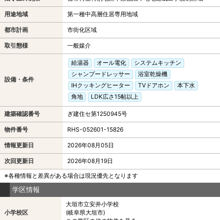
用途地域
第一種中高層住居専用地域
都市計画
市街化区域
取引態様
一般媒介
給湯器
オール電化
システムキッチン
シャンプードレッサー
浴室乾燥機
設備・条件
IHクッキングヒーター
TVドアホン
本下水
角地
LDK広さ15帖以上
建築確認番号
ぎ建住セ第1250945号
物件番号
RHS-052601-15826
情報更新日
2026年08月05日
次回更新日
2026年08月19日
※各種情報と差異がある場合は現況優先となります
学区情報
大垣市立安井小学校
小学校区
(岐阜県大垣市)