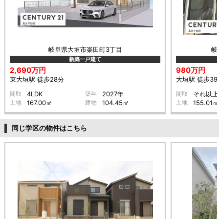
岐阜県大垣市楽田町3丁目
岐
新築一戸建て
2,690万円
980万円
東大垣駅 徒歩28分
大垣駅 徒歩39
間取
4LDK
築年
2027年
間取
それ以上
土地
167.00㎡
建物
104.45㎡
土地
155.01㎡
同じ学区の物件はこちら