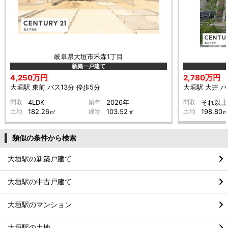
岐阜県大垣市禾森1丁目
新築一戸建て
4,250万円
2,780万円
大垣駅 東前 バス13分 停歩5分
大垣駅 大井 バ
間取
4LDK
築年
2026年
間取
それ以上
土地
182.26㎡
建物
103.52㎡
土地
198.80
類似の条件から検索
大垣駅の新築戸建て
大垣駅の中古戸建て
大垣駅のマンション
大垣駅の土地