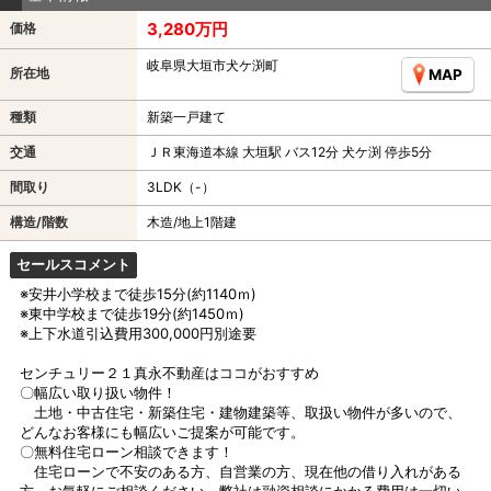
3,280万円
価格
岐阜県大垣市犬ケ渕町
所在地
MAP
種類
新築一戸建て
交通
ＪＲ東海道本線 大垣駅 バス12分 犬ケ渕 停歩5分
間取り
3LDK（-）
構造/階数
木造/地上1階建
セールスコメント
※安井小学校まで徒歩15分(約1140ｍ)
※東中学校まで徒歩19分(約1450ｍ)
※上下水道引込費用300,000円別途要
センチュリー２１真永不動産はココがおすすめ
〇幅広い取り扱い物件！
土地・中古住宅・新築住宅・建物建築等、取扱い物件が多いので、
どんなお客様にも幅広いご提案が可能です。
〇無料住宅ローン相談できます！
住宅ローンで不安のある方、自営業の方、現在他の借り入れがある
方、お気軽にご相談ください。弊社は融資相談にかかる費用は一切い