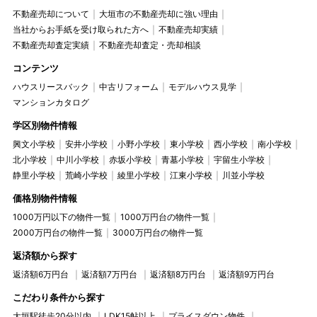
不動産売却について
大垣市の不動産売却に強い理由
当社からお手紙を受け取られた方へ
不動産売却実績
不動産売却査定実績
不動産売却査定・売却相談
コンテンツ
ハウスリースバック
中古リフォーム
モデルハウス見学
マンションカタログ
学区別物件情報
興文小学校
安井小学校
小野小学校
東小学校
西小学校
南小学校
北小学校
中川小学校
赤坂小学校
青墓小学校
宇留生小学校
静里小学校
荒崎小学校
綾里小学校
江東小学校
川並小学校
価格別物件情報
1000万円以下の物件一覧
1000万円台の物件一覧
2000万円台の物件一覧
3000万円台の物件一覧
返済額から探す
返済額6万円台
返済額7万円台
返済額8万円台
返済額9万円台
こだわり条件から探す
大垣駅徒歩20分以内
LDK15帖以上
プライスダウン物件