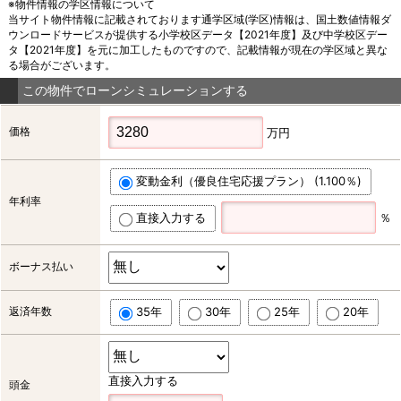
※物件情報の学区情報について
当サイト物件情報に記載されております通学区域(学区)情報は、国土数値情報ダ
ウンロードサービスが提供する小学校区データ【2021年度】及び中学校区デー
タ【2021年度】を元に加工したものですので、記載情報が現在の学区域と異な
る場合がございます。
この物件でローンシミュレーションする
価格
万円
変動金利（優良住宅応援プラン） (1.100％)
年利率
直接入力する
％
ボーナス払い
返済年数
35年
30年
25年
20年
直接入力する
頭金