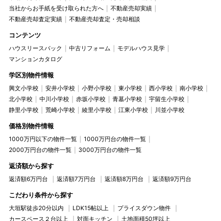
当社からお手紙を受け取られた方へ
不動産売却実績
不動産売却査定実績
不動産売却査定・売却相談
コンテンツ
ハウスリースバック
中古リフォーム
モデルハウス見学
マンションカタログ
学区別物件情報
興文小学校
安井小学校
小野小学校
東小学校
西小学校
南小学校
北小学校
中川小学校
赤坂小学校
青墓小学校
宇留生小学校
静里小学校
荒崎小学校
綾里小学校
江東小学校
川並小学校
価格別物件情報
1000万円以下の物件一覧
1000万円台の物件一覧
2000万円台の物件一覧
3000万円台の物件一覧
返済額から探す
返済額6万円台
返済額7万円台
返済額8万円台
返済額9万円台
こだわり条件から探す
大垣駅徒歩20分以内
LDK15帖以上
プライスダウン物件
カースペース２台以上
対面キッチン
土地面積50坪以上