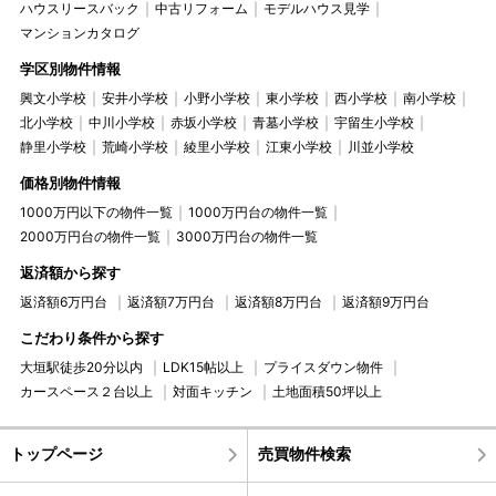
ハウスリースバック
中古リフォーム
モデルハウス見学
マンションカタログ
学区別物件情報
興文小学校
安井小学校
小野小学校
東小学校
西小学校
南小学校
北小学校
中川小学校
赤坂小学校
青墓小学校
宇留生小学校
静里小学校
荒崎小学校
綾里小学校
江東小学校
川並小学校
価格別物件情報
1000万円以下の物件一覧
1000万円台の物件一覧
2000万円台の物件一覧
3000万円台の物件一覧
返済額から探す
返済額6万円台
返済額7万円台
返済額8万円台
返済額9万円台
こだわり条件から探す
大垣駅徒歩20分以内
LDK15帖以上
プライスダウン物件
カースペース２台以上
対面キッチン
土地面積50坪以上
トップページ
売買物件検索