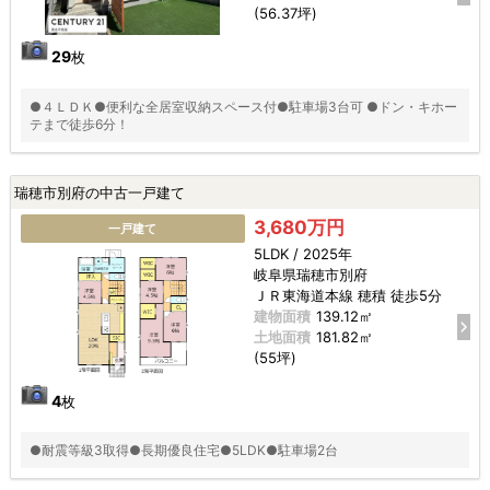
(56.37坪)
29
枚
●４ＬＤＫ●便利な全居室収納スペース付●駐車場3台可 ●ドン・キホー
テまで徒歩6分！
瑞穂市別府の中古一戸建て
3,680万円
一戸建て
5LDK / 2025年
岐阜県瑞穂市別府
ＪＲ東海道本線 穂積 徒歩5分
建物面積
139.12㎡
土地面積
181.82㎡
(55坪)
4
枚
●耐震等級3取得●長期優良住宅●5LDK●駐車場2台