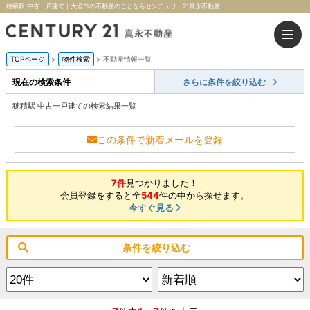
穂積駅 中古一戸建て｜大垣市の不動産のことならセンチュリー21真永不動産
TOPページ
>
物件検索
>
不動産情報一覧
現在の検索条件
さらに条件を絞り込む
穂積駅 中古一戸建ての検索結果一覧
この条件で新着メールを登録
7件
見つかりました！
会員登録をすると全
544
件の中から探せます。
今すぐ見る
条件を絞り込む