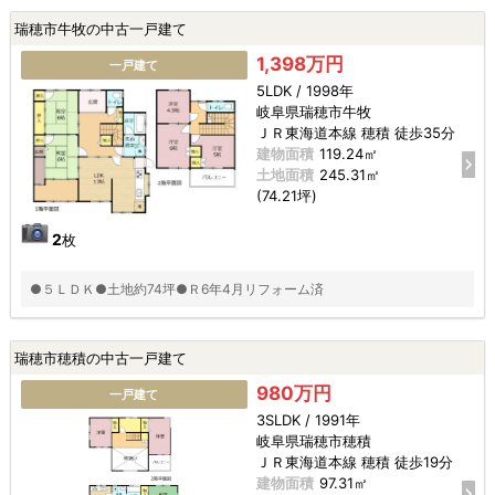
瑞穂市牛牧の中古一戸建て
1,398万円
一戸建て
5LDK / 1998年
岐阜県瑞穂市牛牧
ＪＲ東海道本線 穂積 徒歩35分
建物面積
119.24㎡
土地面積
245.31㎡
(74.21坪)
2
枚
●５ＬＤＫ●土地約74坪●Ｒ6年4月リフォーム済
瑞穂市穂積の中古一戸建て
980万円
一戸建て
3SLDK / 1991年
岐阜県瑞穂市穂積
ＪＲ東海道本線 穂積 徒歩19分
建物面積
97.31㎡