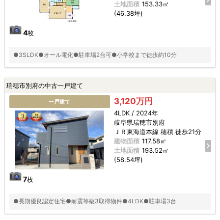
土地面積
153.33㎡
(46.38坪)
4
枚
●3SLDK●オール電化●駐車場2台可●小学校まで徒歩約10分
瑞穂市別府の中古一戸建て
3,120万円
一戸建て
4LDK / 2024年
岐阜県瑞穂市別府
ＪＲ東海道本線 穂積 徒歩21分
建物面積
117.58㎡
土地面積
193.52㎡
(58.54坪)
7
枚
●長期優良認定住宅●耐震等級3取得物件●4LDK●駐車場3台