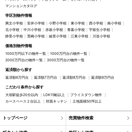
マンションカタログ
学区別物件情報
興文小学校
安井小学校
小野小学校
東小学校
西小学校
南小学校
北小学校
中川小学校
赤坂小学校
青墓小学校
宇留生小学校
静里小学校
荒崎小学校
綾里小学校
江東小学校
川並小学校
価格別物件情報
1000万円以下の物件一覧
1000万円台の物件一覧
2000万円台の物件一覧
3000万円台の物件一覧
返済額から探す
返済額6万円台
返済額7万円台
返済額8万円台
返済額9万円台
こだわり条件から探す
大垣駅徒歩20分以内
LDK15帖以上
プライスダウン物件
カースペース２台以上
対面キッチン
土地面積50坪以上
トップページ
売買物件検索