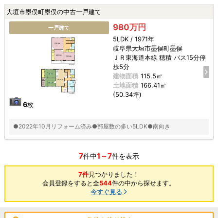
大垣市墨俣町墨俣の中古一戸建て
980万円
一戸建て
5LDK / 1971年
岐阜県大垣市墨俣町墨俣
ＪＲ東海道本線 穂積 バス15分停
歩5分
建物面積
115.5㎡
土地面積
166.41㎡
(50.34坪)
6
枚
●2022年10月リフォーム済み●部屋数の多い5LDK●南向き
7
1～7
件中
件を表示
7件
見つかりました！
会員登録をすると全
544
件の中から探せます。
今すぐ見る