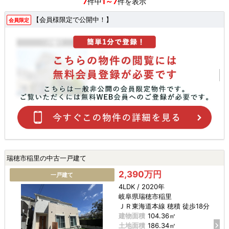
7
1～7
件中
件を表示
【会員様限定で公開中！】
会員限定
瑞穂市稲里の中古一戸建て
2,390万円
一戸建て
4LDK / 2020年
岐阜県瑞穂市稲里
ＪＲ東海道本線 穂積 徒歩18分
建物面積
104.36㎡
土地面積
186.34㎡