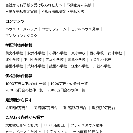
当社からお手紙を受け取られた方へ
不動産売却実績
不動産売却査定実績
不動産売却査定・売却相談
コンテンツ
ハウスリースバック
中古リフォーム
モデルハウス見学
マンションカタログ
学区別物件情報
興文小学校
安井小学校
小野小学校
東小学校
西小学校
南小学校
北小学校
中川小学校
赤坂小学校
青墓小学校
宇留生小学校
静里小学校
荒崎小学校
綾里小学校
江東小学校
川並小学校
価格別物件情報
1000万円以下の物件一覧
1000万円台の物件一覧
2000万円台の物件一覧
3000万円台の物件一覧
返済額から探す
返済額6万円台
返済額7万円台
返済額8万円台
返済額9万円台
こだわり条件から探す
大垣駅徒歩20分以内
LDK15帖以上
プライスダウン物件
カースペース２台以上
対面キッチン
土地面積50坪以上