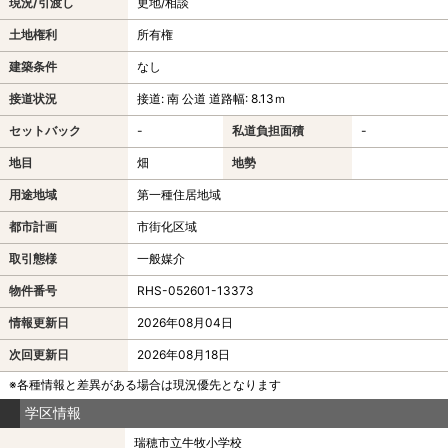
現況/引渡し
更地/相談
土地権利
所有権
建築条件
なし
接道状況
接道: 南 公道 道路幅: 8.13ｍ
セットバック
-
私道負担面積
-
地目
畑
地勢
用途地域
第一種住居地域
都市計画
市街化区域
取引態様
一般媒介
物件番号
RHS-052601-13373
情報更新日
2026年08月04日
次回更新日
2026年08月18日
※各種情報と差異がある場合は現況優先となります
学区情報
瑞穂市立牛牧小学校