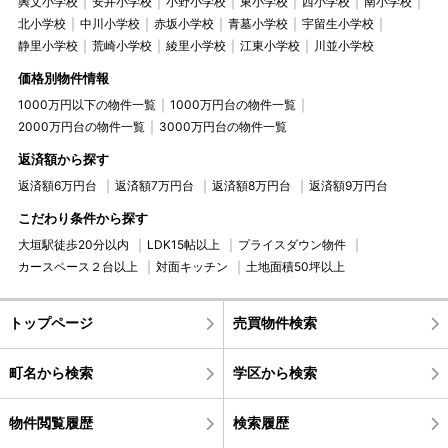
興文小学校
安井小学校
小野小学校
東小学校
西小学校
南小学校
北小学校
中川小学校
赤坂小学校
青墓小学校
宇留生小学校
静里小学校
荒崎小学校
綾里小学校
江東小学校
川並小学校
価格別物件情報
1000万円以下の物件一覧
1000万円台の物件一覧
2000万円台の物件一覧
3000万円台の物件一覧
返済額から探す
返済額6万円台
返済額7万円台
返済額8万円台
返済額9万円台
こだわり条件から探す
大垣駅徒歩20分以内
LDK15帖以上
プライスダウン物件
カースペース２台以上
対面キッチン
土地面積50坪以上
トップページ
売買物件検索
町名から検索
学区から検索
物件閲覧履歴
検索履歴