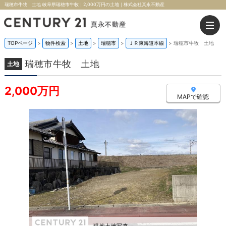
瑞穂市牛牧 土地 岐阜県瑞穂市牛牧｜2,000万円の土地｜株式会社真永不動産
TOPページ
>
物件検索
>
土地
>
瑞穂市
>
ＪＲ東海道本線
>
瑞穂市牛牧 土地
瑞穂市牛牧 土地
土地
2,000万円
MAPで確認