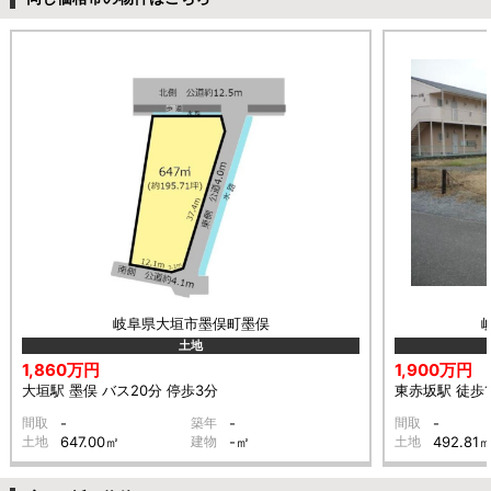
岐阜県大垣市墨俣町墨俣
土地
1,860万円
1,900万円
大垣駅 墨俣 バス20分 停歩3分
東赤坂駅 徒歩1
間取
-
築年
-
間取
-
土地
647.00㎡
建物
-㎡
土地
492.81