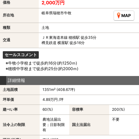
2,000万円
価格
岐阜県瑞穂市牛牧
所在地
MAP
種類
土地
ＪＲ東海道本線 穂積駅 徒歩35分
交通
樽見鉄道 横屋駅 徒歩16分
セールスコメント
※牛牧小学校まで徒歩約16分(約1250ｍ)
※穂積中学校まで徒歩約25分(約2000ｍ)
詳細情報
土地面積
1351m² (408.67坪)
坪単価
4.89万円 /坪
建ぺい率
60(%)
容積率
200(%)
農地法届出
不要
法令上の制限
要；日影制限
国土法届出
有