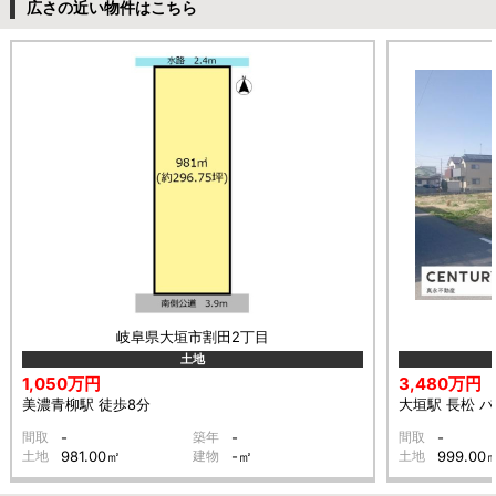
広さの近い物件はこちら
岐阜県大垣市割田2丁目
土地
1,050万円
3,480万円
美濃青柳駅 徒歩8分
大垣駅 長松 バ
間取
-
築年
-
間取
-
土地
981.00㎡
建物
-㎡
土地
999.00