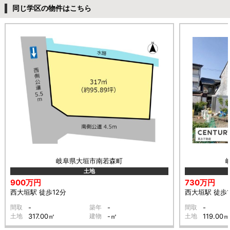
同じ学区の物件はこちら
岐阜県大垣市南若森町
土地
900万円
730万円
西大垣駅 徒歩12分
西大垣駅 徒歩1
間取
-
築年
-
間取
-
土地
317.00㎡
建物
-㎡
土地
119.00㎡