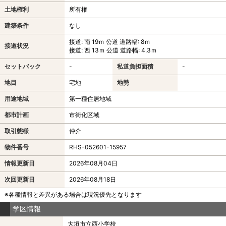
土地権利
所有権
建築条件
なし
接道: 南 19ｍ 公道 道路幅: 8ｍ
接道状況
接道: 西 13ｍ 公道 道路幅: 4.3ｍ
セットバック
-
私道負担面積
-
地目
宅地
地勢
用途地域
第一種住居地域
都市計画
市街化区域
取引態様
仲介
物件番号
RHS-052601-15957
情報更新日
2026年08月04日
次回更新日
2026年08月18日
※各種情報と差異がある場合は現況優先となります
学区情報
大垣市立西小学校