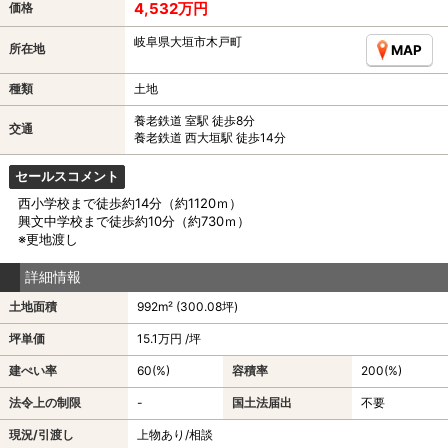
4,532万円
価格
岐阜県大垣市木戸町
所在地
MAP
種類
土地
養老鉄道 室駅 徒歩8分
交通
養老鉄道 西大垣駅 徒歩14分
セールスコメント
西小学校まで徒歩約14分（約1120ｍ）
興文中学校まで徒歩約10分（約730ｍ）
※更地渡し
詳細情報
土地面積
992m² (300.08坪)
坪単価
15.1万円 /坪
建ぺい率
60(%)
容積率
200(%)
法令上の制限
-
国土法届出
不要
現況/引渡し
上物あり/相談