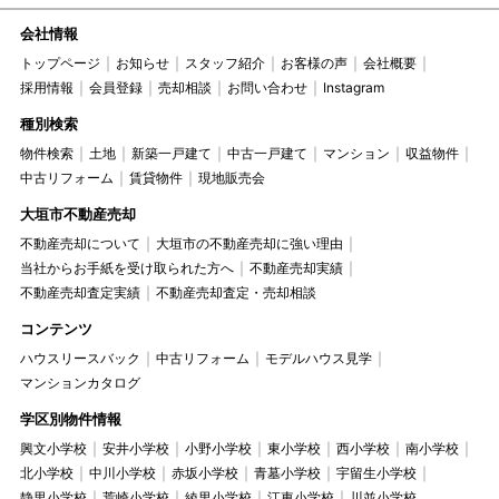
会社情報
トップページ
お知らせ
スタッフ紹介
お客様の声
会社概要
採用情報
会員登録
売却相談
お問い合わせ
Instagram
種別検索
物件検索
土地
新築一戸建て
中古一戸建て
マンション
収益物件
中古リフォーム
賃貸物件
現地販売会
大垣市不動産売却
不動産売却について
大垣市の不動産売却に強い理由
当社からお手紙を受け取られた方へ
不動産売却実績
不動産売却査定実績
不動産売却査定・売却相談
コンテンツ
ハウスリースバック
中古リフォーム
モデルハウス見学
マンションカタログ
学区別物件情報
興文小学校
安井小学校
小野小学校
東小学校
西小学校
南小学校
北小学校
中川小学校
赤坂小学校
青墓小学校
宇留生小学校
静里小学校
荒崎小学校
綾里小学校
江東小学校
川並小学校