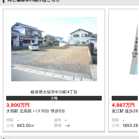
岐阜県大垣市中川町4丁目
土地
3,800万円
4,867万円
大垣駅 北高前 バス10分 停歩5分
友江駅 徒歩26
間取
-
築年
-
間取
-
土地
663.00㎡
建物
-㎡
土地
1893.2