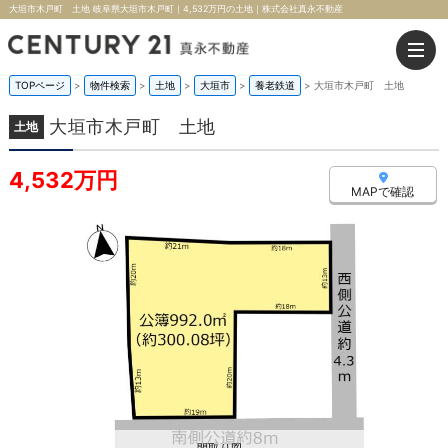
大垣市木戸町 土地 岐阜県大垣市木戸町｜4,532万円の土地｜株式会社真永不動産
TOPページ
>
物件検索
>
土地
>
大垣市
>
養老鉄道
>
大垣市木戸町 土地
大垣市木戸町 土地
土地
4,532万円
MAPで確認