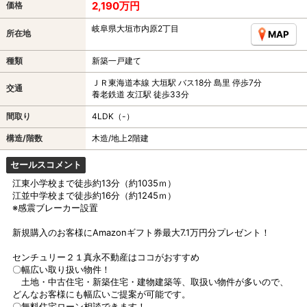
2,190万円
価格
岐阜県大垣市内原2丁目
所在地
MAP
種類
新築一戸建て
ＪＲ東海道本線 大垣駅 バス18分 島里 停歩7分
交通
養老鉄道 友江駅 徒歩33分
間取り
4LDK（-）
構造/階数
木造/地上2階建
セールスコメント
江東小学校まで徒歩約13分（約1035ｍ）
江並中学校まで徒歩約16分（約1245ｍ）
※感震ブレーカー設置
新規購入のお客様にAmazonギフト券最大7.1万円分プレゼント！
センチュリー２１真永不動産はココがおすすめ
〇幅広い取り扱い物件！
土地・中古住宅・新築住宅・建物建築等、取扱い物件が多いので、
どんなお客様にも幅広いご提案が可能です。
〇無料住宅ローン相談できます！