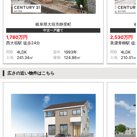
岐阜県大垣市静里町
中古一戸建て
1,780万円
2,530万円
西大垣駅 徒歩24分
美濃青柳駅 徒歩
間取
4LDK
築年
1993年
間取
4LDK
土地
241.34㎡
建物
124.86㎡
土地
210.01㎡
広さの近い物件はこちら