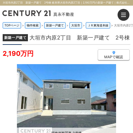
大垣市内原2丁目 新築一戸建て 2号棟 岐阜県大垣市内原2丁目｜2,190万円の新築一戸建て｜株式会社真永不動産
TOPページ
>
物件検索
>
新築一戸建て
>
大垣市
>
ＪＲ東海道本線
>
大垣市内原2
大垣市内原2丁目 新築一戸建て 2号棟
新築一戸建て
2,190万円
MAPで確認