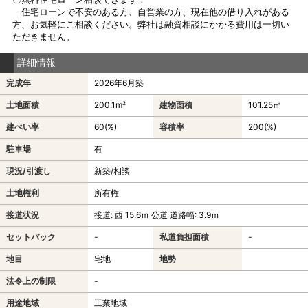
住宅ローンで不安のある方、自営業の方、現在他の借り入れがある
方、お気軽にご相談ください。弊社は融資相談にかかる費用は一切い
ただきません。
詳細情報
完成年
2026年6月築
土地面積
200.1m²
建物面積
101.25㎡
建ぺい率
60(%)
容積率
200(%)
駐車場
有
現況/引渡し
新築/相談
土地権利
所有権
接道状況
接道: 西 15.6ｍ 公道 道路幅: 3.9ｍ
セットバック
-
私道負担面積
-
地目
宅地
地勢
法令上の制限
-
用途地域
工業地域