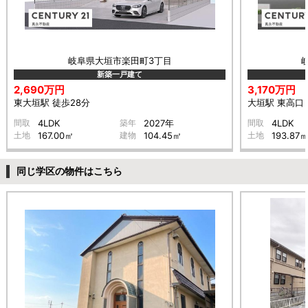
岐阜県大垣市楽田町3丁目
新築一戸建て
2,690万円
3,170万円
東大垣駅 徒歩28分
大垣駅 東高口 
間取
4LDK
築年
2027年
間取
4LDK
土地
167.00㎡
建物
104.45㎡
土地
193.87
同じ学区の物件はこちら