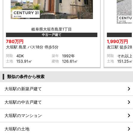
岐阜県大垣市島里1丁目
中古一戸建て
780万円
1,990万円
大垣駅 島里 バス18分 停歩5分
友江駅 徒歩28
間取
4DK
築年
1992年
間取
それ以上
土地
153.91㎡
建物
126.61㎡
土地
151.25㎡
類似の条件から検索
大垣駅の新築戸建て
大垣駅の中古戸建て
大垣駅のマンション
大垣駅の土地