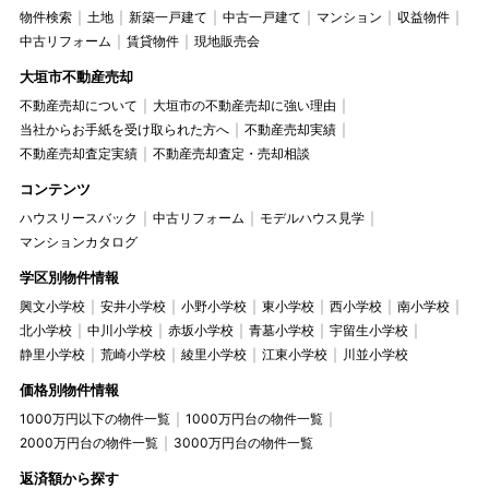
物件検索
土地
新築一戸建て
中古一戸建て
マンション
収益物件
中古リフォーム
賃貸物件
現地販売会
大垣市不動産売却
不動産売却について
大垣市の不動産売却に強い理由
当社からお手紙を受け取られた方へ
不動産売却実績
不動産売却査定実績
不動産売却査定・売却相談
コンテンツ
ハウスリースバック
中古リフォーム
モデルハウス見学
マンションカタログ
学区別物件情報
興文小学校
安井小学校
小野小学校
東小学校
西小学校
南小学校
北小学校
中川小学校
赤坂小学校
青墓小学校
宇留生小学校
静里小学校
荒崎小学校
綾里小学校
江東小学校
川並小学校
価格別物件情報
1000万円以下の物件一覧
1000万円台の物件一覧
2000万円台の物件一覧
3000万円台の物件一覧
返済額から探す