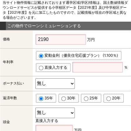
当サイト物件情報に記載されております通学区域(学区)情報は、国土数値情報ダ
ウンロードサービスが提供する小学校区データ【2021年度】及び中学校区デー
タ【2021年度】を元に加工したものですので、記載情報が現在の学区域と異な
る場合がございます。
この物件でローンシミュレーションする
価格
万円
変動金利（優良住宅応援プラン） (1.100％)
年利率
直接入力する
％
ボーナス払い
返済年数
35年
30年
25年
20年
直接入力する
頭金
万円