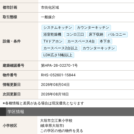
都市計画
市街化区域
取引態様
一般媒介
システムキッチン
カウンターキッチン
浴室乾燥機
コンロ三口
床下収納
バルコニー
設備・条件
TVドアホン
カースペース4台
本下水
カースペース2台以上
カウンターキッチン
LDK広さ18帖以上
建築確認番号
第HPA-26-02270-1号
物件番号
RHS-052601-15844
情報更新日
2026年08月04日
次回更新日
2026年08月18日
※各種情報と差異がある場合は現況優先となります
学区情報
大垣市立江東小学校
小学校区
(岐阜県大垣市)
この学区の他の物件を見る