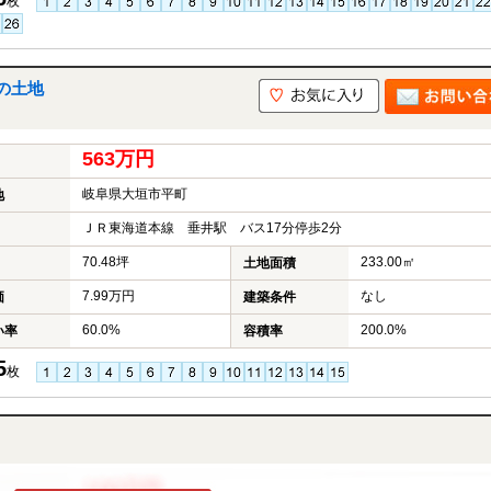
枚
の土地
563万円
岐阜県大垣市平町
地
ＪＲ東海道本線 垂井駅 バス17分停歩2分
70.48坪
233.00㎡
土地面積
7.99万円
なし
価
建築条件
60.0%
200.0%
い率
容積率
5
枚