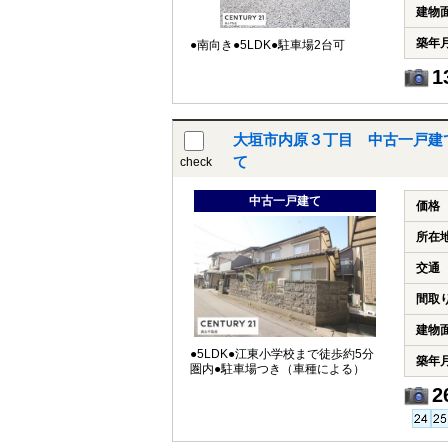
建物
築年
●南向き●5LDK●駐車場2台可
1
大垣市内原３丁目 中古一戸建
て
check
中古一戸建て
価格
所在
交通
間取
建物
●5LDK●江東小学校まで徒歩約5分
築年
圏内●駐車場つき（車種による）
2