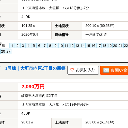
ＪＲ東海道本線 大垣駅 バス18分停歩7分
4LDK
り
101.25㎡
200.10㎡(60.53坪)
面積
土地面積
2026年6月
一戸建て/木造
月
建物構造
7
枚
 1号棟｜大垣市内原2丁目の新築
2,090万円
岐阜県大垣市内原2丁目
地
ＪＲ東海道本線 大垣駅 バス18分停歩7分
4LDK
り
98.01㎡
203.00㎡(61.41坪)
面積
土地面積