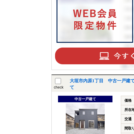
大垣市内原1丁目 中古一戸建
て
check
中古一戸建て
価格
所在
交通
間取