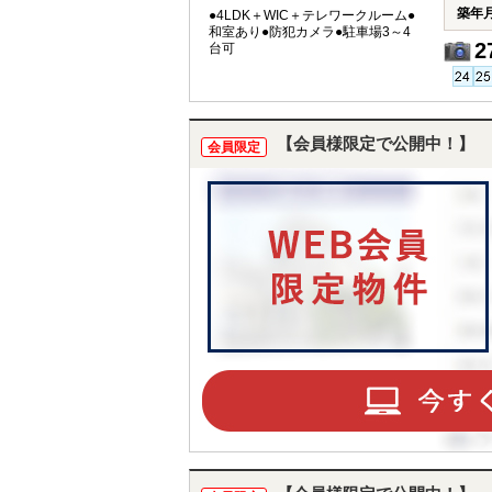
築年
●4LDK＋WIC＋テレワークルーム●
和室あり●防犯カメラ●駐車場3～4
2
台可
【会員様限定で公開中！】
会員限定