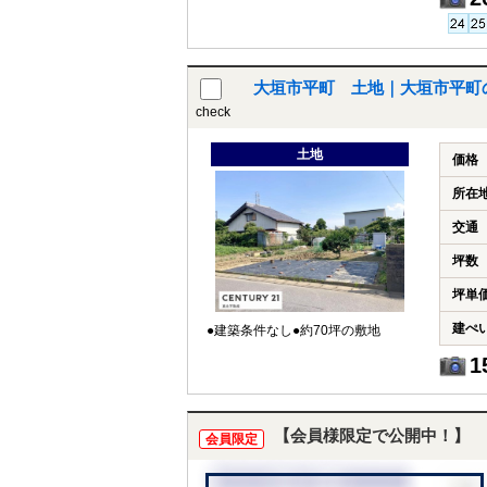
大垣市平町 土地｜大垣市平町
check
土地
価格
所在
交通
坪数
坪単
建ぺ
●建築条件なし●約70坪の敷地
1
【会員様限定で公開中！】
会員限定