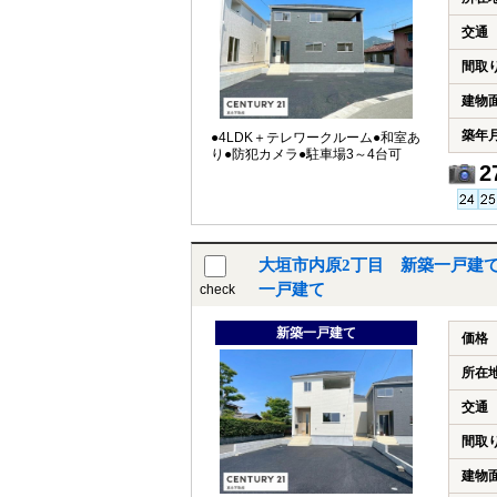
交通
間取
建物
築年
●4LDK＋テレワークルーム●和室あ
り●防犯カメラ●駐車場3～4台可
2
大垣市内原2丁目 新築一戸建て
一戸建て
check
新築一戸建て
価格
所在
交通
間取
建物