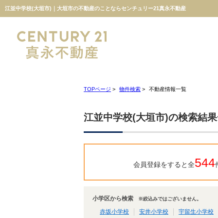
江並中学校(大垣市)｜大垣市の不動産のことならセンチュリー21真永不動産
TOPページ
>
物件検索
>
不動産情報一覧
江並中学校(大垣市)の検索結
544
会員登録をすると全
小学区から検索
※絞込みではございません。
赤坂小学校
安井小学校
宇留生小学校