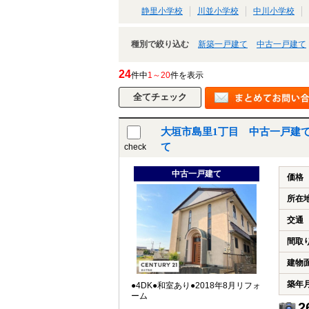
静里小学校
川並小学校
中川小学校
種別で絞り込む
新築一戸建て
中古一戸建て
24
件中
1～20
件を表示
大垣市島里1丁目 中古一戸建
て
check
中古一戸建て
価格
所在
交通
間取
建物
築年
●4DK●和室あり●2018年8月リフォ
ーム
2