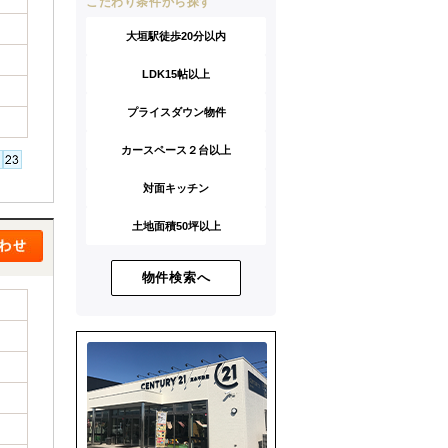
こだわり条件から探す
大垣駅徒歩20分以内
LDK15帖以上
プライスダウン物件
カースペース２台以上
対面キッチン
土地面積50坪以上
物件検索へ