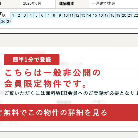
2026年6月
一戸建て/木造
月
建物構造
7
枚