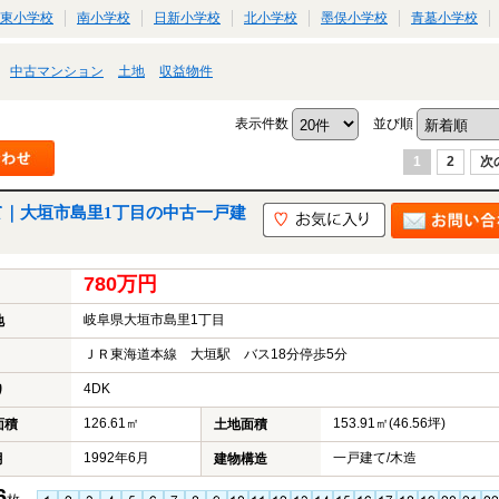
東小学校
南小学校
日新小学校
北小学校
墨俣小学校
青墓小学校
中古マンション
土地
収益物件
表示件数
並び順
1
2
次
て｜大垣市島里1丁目の中古一戸建
780万円
岐阜県大垣市島里1丁目
地
ＪＲ東海道本線 大垣駅 バス18分停歩5分
4DK
り
126.61㎡
153.91㎡(46.56坪)
面積
土地面積
1992年6月
一戸建て/木造
月
建物構造
6