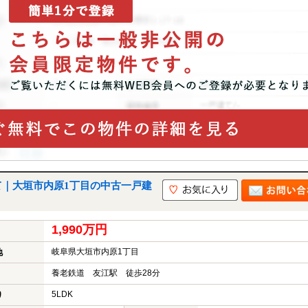
て｜大垣市内原1丁目の中古一戸建
1,990万円
岐阜県大垣市内原1丁目
地
養老鉄道 友江駅 徒歩28分
5LDK
り