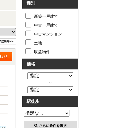
種別
新築一戸建て
中古一戸建て
中古マンション
の20件>>
土地
収益物件
価格
～
駅徒歩
さらに条件を選択