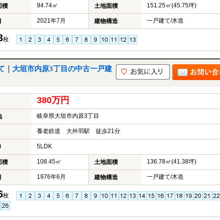
94.74㎡
151.25㎡(45.75坪)
面積
土地面積
2021年7月
一戸建て/木造
月
建物構造
3
枚
て｜大垣市内原3丁目の中古一戸建
380万円
岐阜県大垣市内原3丁目
地
養老鉄道 大外羽駅 徒歩21分
5LDK
り
108.45㎡
136.78㎡(41.38坪)
面積
土地面積
1976年6月
一戸建て/木造
月
建物構造
6
枚