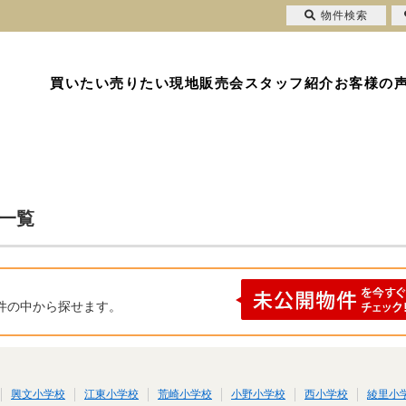
物件検索
買いたい
売りたい
現地販売会
スタッフ紹介
お客様の
果一覧
件の中から探せます。
興文小学校
江東小学校
荒崎小学校
小野小学校
西小学校
綾里小