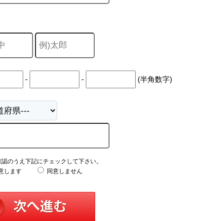
-
-
(半角数字)
確認のうえ下記にチェックして下さい。
意します
同意しません