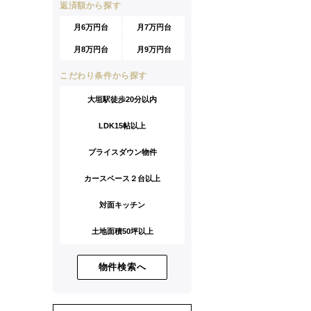
返済額から探す
月6万円台
月7万円台
月8万円台
月9万円台
こだわり条件から探す
大垣駅徒歩20分以内
LDK15帖以上
プライスダウン物件
カースペース２台以上
対面キッチン
土地面積50坪以上
物件検索へ