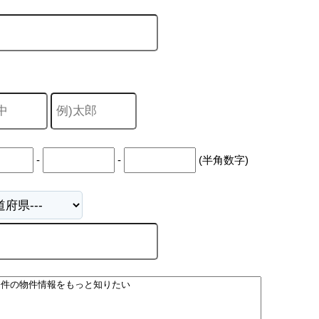
-
-
(半角数字)