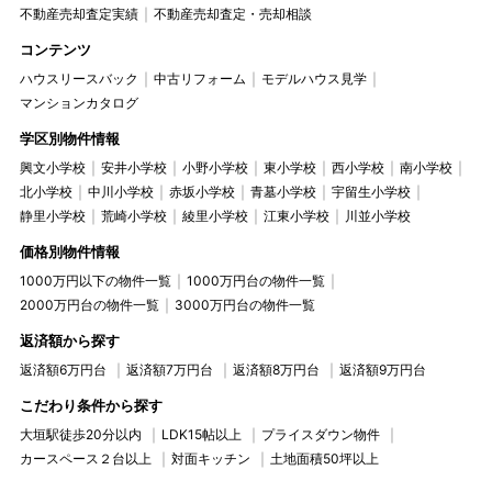
不動産売却査定実績
不動産売却査定・売却相談
コンテンツ
ハウスリースバック
中古リフォーム
モデルハウス見学
マンションカタログ
学区別物件情報
興文小学校
安井小学校
小野小学校
東小学校
西小学校
南小学校
北小学校
中川小学校
赤坂小学校
青墓小学校
宇留生小学校
静里小学校
荒崎小学校
綾里小学校
江東小学校
川並小学校
価格別物件情報
1000万円以下の物件一覧
1000万円台の物件一覧
2000万円台の物件一覧
3000万円台の物件一覧
返済額から探す
返済額6万円台
返済額7万円台
返済額8万円台
返済額9万円台
こだわり条件から探す
大垣駅徒歩20分以内
LDK15帖以上
プライスダウン物件
カースペース２台以上
対面キッチン
土地面積50坪以上