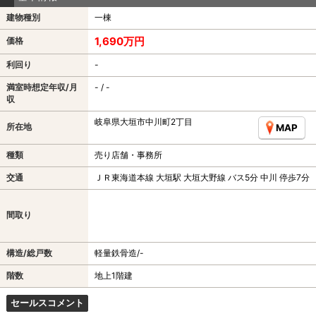
建物種別
一棟
1,690万円
価格
利回り
-
満室時想定年収/月
- / -
収
岐阜県大垣市中川町2丁目
所在地
MAP
種類
売り店舗・事務所
交通
ＪＲ東海道本線 大垣駅 大垣大野線 バス5分 中川 停歩7分
間取り
構造/総戸数
軽量鉄骨造/-
階数
地上1階建
セールスコメント