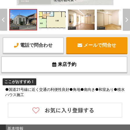
現地外観写真 -
電話で問合わせ
メールで問合せ
来店予約
ここがおすすめ！
●国道21号線に近く交通の利便性良好●角地●南向き●和室あり●積水
ハウス施工
基本情報