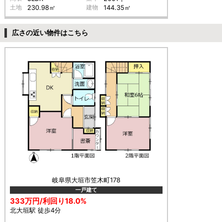
土地
230.98㎡
建物
144.35㎡
広さの近い物件はこちら
岐阜県大垣市笠木町178
一戸建て
333万円/利回り18.0%
北大垣駅 徒歩4分