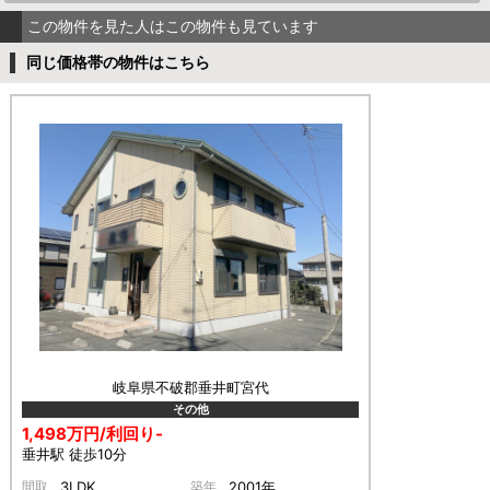
この物件を見た人はこの物件も見ています
同じ価格帯の物件はこちら
岐阜県不破郡垂井町宮代
その他
1,498万円/利回り-
垂井駅 徒歩10分
間取
3LDK
築年
2001年