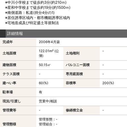
※中川小学校まで徒歩約3分(約210ｍ)
※星和中学校まで徒歩約19分(約1500ｍ)
※南側道路：私道(持分4分の1)
※居住誘導区域内・都市機能誘導区域内
※宅地造成及び特定盛土等規制法
詳細情報
完成年
2006年4月築
122.01m² (公
-
土地面積
土地権利
簿)
建物面積
50.15㎡
バルコニー面積
-
テラス面積
-
専用庭面積
-
建ぺい率
60(%)
容積率
200(%)
駐車場
有
現況/引渡し
営業中/相談
管理費等
-
修繕積立金
-
管理形態：-
管理態様
管理組合：-