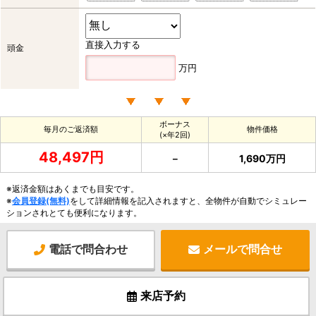
直接入力する
頭金
万円
ボーナス
毎月のご返済額
物件価格
(×年2回)
48,497円
－
1,690万円
※返済金額はあくまでも目安です。
※
会員登録(無料)
をして詳細情報を記入されますと、全物件が自動でシミュレー
ションされとても便利になります。
電話で問合わせ
メールで問合せ
来店予約