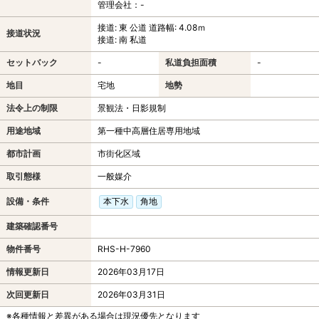
管理会社：-
接道: 東 公道 道路幅: 4.08ｍ
接道状況
接道: 南 私道
セットバック
-
私道負担面積
-
地目
宅地
地勢
法令上の制限
景観法・日影規制
用途地域
第一種中高層住居専用地域
都市計画
市街化区域
取引態様
一般媒介
設備・条件
本下水
角地
建築確認番号
物件番号
RHS-H-7960
情報更新日
2026年03月17日
次回更新日
2026年03月31日
※各種情報と差異がある場合は現況優先となります