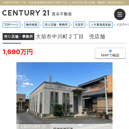
大垣市中川町２丁目 売店舗 岐阜県大垣市中川町2丁目｜1,690万円の売り店舗・事務所｜株式会社真永不動産
TOPページ
>
物件検索
>
売り店舗・事務所
>
大垣市
>
ＪＲ東海道本線
>
大垣市中
大垣市中川町２丁目 売店舗
売り店舗・事務所
1,690万円
MAPで確認