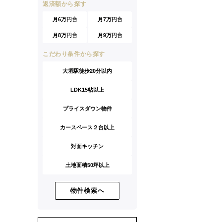
返済額から探す
月6万円台
月7万円台
月8万円台
月9万円台
こだわり条件から探す
大垣駅徒歩20分以内
LDK15帖以上
プライスダウン物件
カースペース２台以上
対面キッチン
土地面積50坪以上
物件検索へ