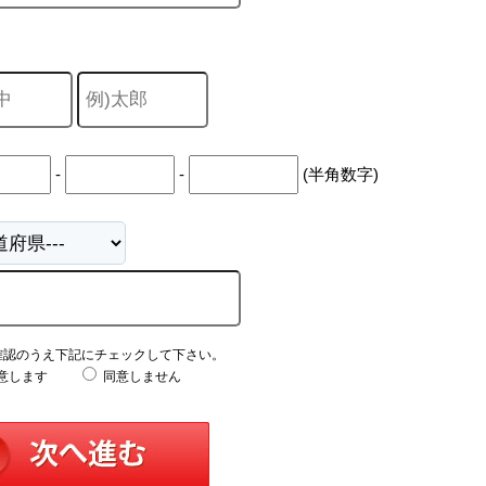
-
-
(半角数字)
確認のうえ下記にチェックして下さい。
意します
同意しません