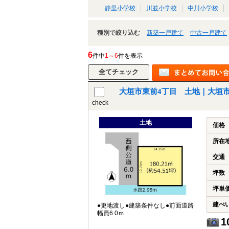
静里小学校
川並小学校
中川小学校
種別で絞り込む
新築一戸建て
中古一戸建て
6
件中
1～6
件を表示
大垣市東前4丁目 土地｜大垣
check
土地
価格
所在
交通
坪数
坪単
建ぺ
●更地渡し●建築条件なし●前面道路
幅員6.0ｍ
1