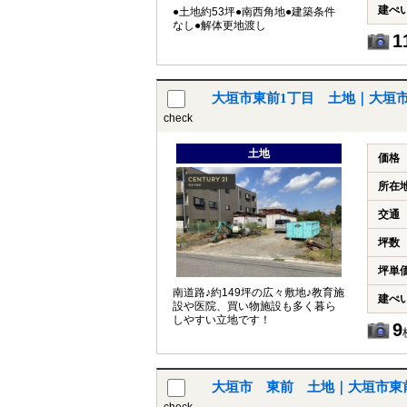
建ぺ
●土地約53坪●南西角地●建築条件
なし●解体更地渡し
1
大垣市東前1丁目 土地｜大垣
check
土地
価格
所在
交通
坪数
坪単
南道路♪約149坪の広々敷地♪教育施
建ぺ
設や医院、買い物施設も多く暮ら
しやすい立地です！
9
大垣市 東前 土地｜大垣市東