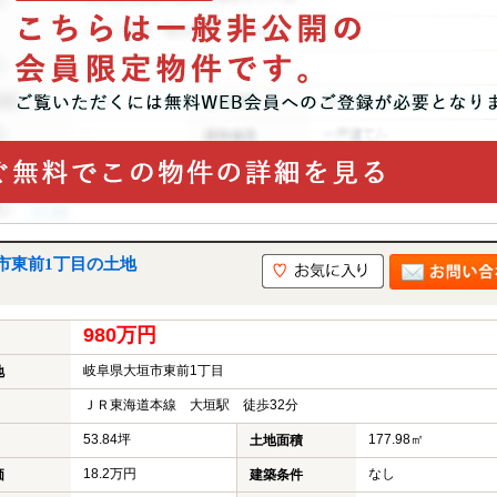
市東前1丁目の土地
980万円
岐阜県大垣市東前1丁目
地
ＪＲ東海道本線 大垣駅 徒歩32分
53.84坪
177.98㎡
土地面積
18.2万円
なし
価
建築条件