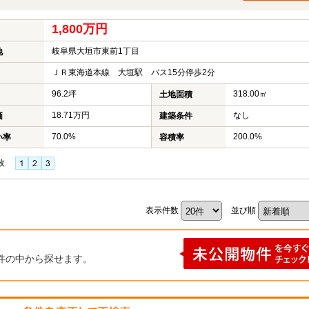
1,800万円
岐阜県大垣市東前1丁目
地
ＪＲ東海道本線 大垣駅 バス15分停歩2分
96.2坪
318.00㎡
土地面積
18.71万円
なし
価
建築条件
70.0%
200.0%
い率
容積率
枚
表示件数
並び順
件の中から探せます。