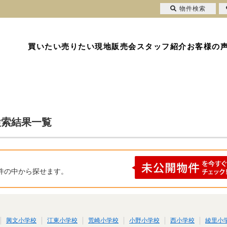
物件検索
買いたい
売りたい
現地販売会
スタッフ紹介
お客様の
検索結果一覧
件の中から探せます。
興文小学校
江東小学校
荒崎小学校
小野小学校
西小学校
綾里小