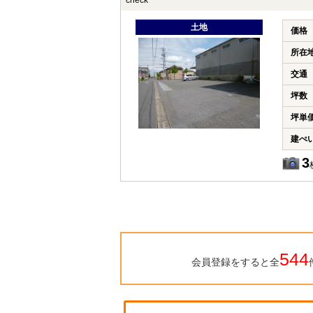
check
土地
価格
所在
交通
坪数
坪単
建ぺ
3
544
会員登録をすると全