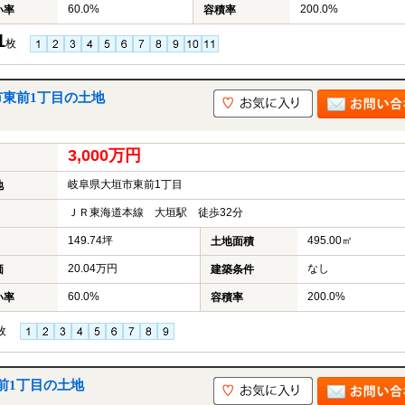
60.0%
200.0%
い率
容積率
1
枚
市東前1丁目の土地
3,000万円
岐阜県大垣市東前1丁目
地
ＪＲ東海道本線 大垣駅 徒歩32分
149.74坪
495.00㎡
土地面積
20.04万円
なし
価
建築条件
60.0%
200.0%
い率
容積率
枚
前1丁目の土地