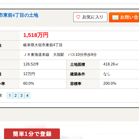
市東前4丁目の土地
1,518万円
岐阜県大垣市東前4丁目
地
ＪＲ東海道本線 大垣駅 バス10分停歩9分
126.52坪
418.26㎡
土地面積
12万円
なし
価
建築条件
60.0%
200.0%
い率
容積率
枚