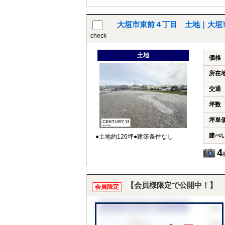
大垣市東前４丁目 土地｜大垣
check
土地
価格
所在
交通
坪数
坪単
建ぺ
●土地約126坪●建築条件なし
4
【会員様限定で公開中！】
会員限定