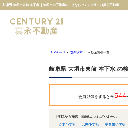
岐阜県 大垣市東前 本下水 ｜大垣市の不動産のことならセンチュリー21真永不動産
TOPページ
>
物件検索
>
不動産情報一覧
岐阜県 大垣市東前 本下水 の
544
会員登録をすると全
小学区から検索
※絞込みではございません。
赤坂小学校
安井小学校
宇留生小学校