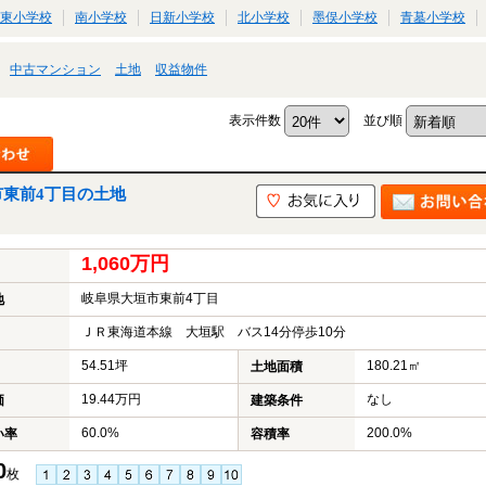
東小学校
南小学校
日新小学校
北小学校
墨俣小学校
青墓小学校
中古マンション
土地
収益物件
表示件数
並び順
市東前4丁目の土地
1,060万円
岐阜県大垣市東前4丁目
地
ＪＲ東海道本線 大垣駅 バス14分停歩10分
54.51坪
180.21㎡
土地面積
19.44万円
なし
価
建築条件
60.0%
200.0%
い率
容積率
0
枚