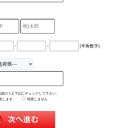
-
-
(半角数字)
確認のうえ下記にチェックして下さい。
意します
同意しません