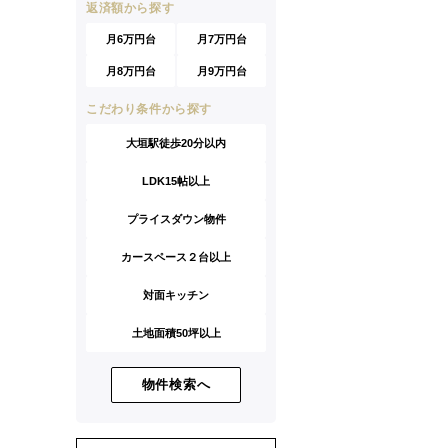
返済額から探す
月6万円台
月7万円台
月8万円台
月9万円台
こだわり条件から探す
大垣駅徒歩20分以内
LDK15帖以上
プライスダウン物件
カースペース２台以上
対面キッチン
土地面積50坪以上
物件検索へ