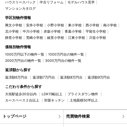
ハウスリースバック
中古リフォーム
モデルハウス見学
マンションカタログ
学区別物件情報
興文小学校
安井小学校
小野小学校
東小学校
西小学校
南小学校
北小学校
中川小学校
赤坂小学校
青墓小学校
宇留生小学校
静里小学校
荒崎小学校
綾里小学校
江東小学校
川並小学校
価格別物件情報
1000万円以下の物件一覧
1000万円台の物件一覧
2000万円台の物件一覧
3000万円台の物件一覧
返済額から探す
返済額6万円台
返済額7万円台
返済額8万円台
返済額9万円台
こだわり条件から探す
大垣駅徒歩20分以内
LDK15帖以上
プライスダウン物件
カースペース２台以上
対面キッチン
土地面積50坪以上
トップページ
売買物件検索