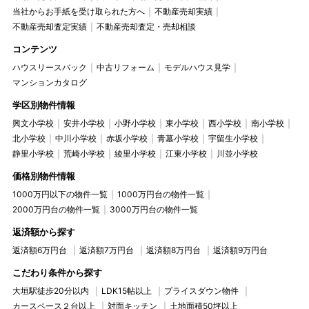
当社からお手紙を受け取られた方へ
不動産売却実績
不動産売却査定実績
不動産売却査定・売却相談
コンテンツ
ハウスリースバック
中古リフォーム
モデルハウス見学
マンションカタログ
学区別物件情報
興文小学校
安井小学校
小野小学校
東小学校
西小学校
南小学校
北小学校
中川小学校
赤坂小学校
青墓小学校
宇留生小学校
静里小学校
荒崎小学校
綾里小学校
江東小学校
川並小学校
価格別物件情報
1000万円以下の物件一覧
1000万円台の物件一覧
2000万円台の物件一覧
3000万円台の物件一覧
返済額から探す
返済額6万円台
返済額7万円台
返済額8万円台
返済額9万円台
こだわり条件から探す
大垣駅徒歩20分以内
LDK15帖以上
プライスダウン物件
カースペース２台以上
対面キッチン
土地面積50坪以上