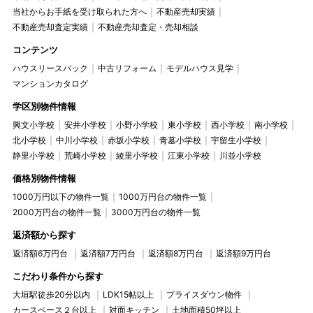
当社からお手紙を受け取られた方へ
不動産売却実績
不動産売却査定実績
不動産売却査定・売却相談
コンテンツ
ハウスリースバック
中古リフォーム
モデルハウス見学
マンションカタログ
学区別物件情報
興文小学校
安井小学校
小野小学校
東小学校
西小学校
南小学校
北小学校
中川小学校
赤坂小学校
青墓小学校
宇留生小学校
静里小学校
荒崎小学校
綾里小学校
江東小学校
川並小学校
価格別物件情報
1000万円以下の物件一覧
1000万円台の物件一覧
2000万円台の物件一覧
3000万円台の物件一覧
返済額から探す
返済額6万円台
返済額7万円台
返済額8万円台
返済額9万円台
こだわり条件から探す
大垣駅徒歩20分以内
LDK15帖以上
プライスダウン物件
カースペース２台以上
対面キッチン
土地面積50坪以上