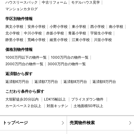
ハウスリースバック
中古リフォーム
モデルハウス見学
マンションカタログ
学区別物件情報
興文小学校
安井小学校
小野小学校
東小学校
西小学校
南小学校
北小学校
中川小学校
赤坂小学校
青墓小学校
宇留生小学校
静里小学校
荒崎小学校
綾里小学校
江東小学校
川並小学校
価格別物件情報
1000万円以下の物件一覧
1000万円台の物件一覧
2000万円台の物件一覧
3000万円台の物件一覧
返済額から探す
返済額6万円台
返済額7万円台
返済額8万円台
返済額9万円台
こだわり条件から探す
大垣駅徒歩20分以内
LDK15帖以上
プライスダウン物件
カースペース２台以上
対面キッチン
土地面積50坪以上
トップページ
売買物件検索