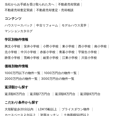
当社からお手紙を受け取られた方へ
不動産売却実績
不動産売却査定実績
不動産売却査定・売却相談
コンテンツ
ハウスリースバック
中古リフォーム
モデルハウス見学
マンションカタログ
学区別物件情報
興文小学校
安井小学校
小野小学校
東小学校
西小学校
南小学校
北小学校
中川小学校
赤坂小学校
青墓小学校
宇留生小学校
静里小学校
荒崎小学校
綾里小学校
江東小学校
川並小学校
価格別物件情報
1000万円以下の物件一覧
1000万円台の物件一覧
2000万円台の物件一覧
3000万円台の物件一覧
返済額から探す
返済額6万円台
返済額7万円台
返済額8万円台
返済額9万円台
こだわり条件から探す
大垣駅徒歩20分以内
LDK15帖以上
プライスダウン物件
カースペース２台以上
対面キッチン
土地面積50坪以上