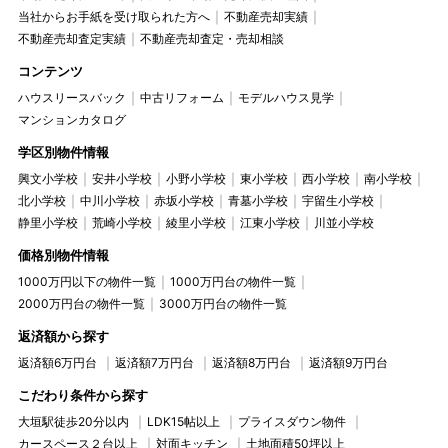
当社からお手紙を受け取られた方へ
不動産売却実績
不動産売却査定実績
不動産売却査定・売却相談
コンテンツ
ハウスリースバック
中古リフォーム
モデルハウス見学
マンションカタログ
学区別物件情報
興文小学校
安井小学校
小野小学校
東小学校
西小学校
南小学校
北小学校
中川小学校
赤坂小学校
青墓小学校
宇留生小学校
静里小学校
荒崎小学校
綾里小学校
江東小学校
川並小学校
価格別物件情報
1000万円以下の物件一覧
1000万円台の物件一覧
2000万円台の物件一覧
3000万円台の物件一覧
返済額から探す
返済額6万円台
返済額7万円台
返済額8万円台
返済額9万円台
こだわり条件から探す
大垣駅徒歩20分以内
LDK15帖以上
プライスダウン物件
カースペース２台以上
対面キッチン
土地面積50坪以上