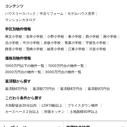
コンテンツ
ハウスリースバック
中古リフォーム
モデルハウス見学
マンションカタログ
学区別物件情報
興文小学校
安井小学校
小野小学校
東小学校
西小学校
南小学校
北小学校
中川小学校
赤坂小学校
青墓小学校
宇留生小学校
静里小学校
荒崎小学校
綾里小学校
江東小学校
川並小学校
価格別物件情報
1000万円以下の物件一覧
1000万円台の物件一覧
2000万円台の物件一覧
3000万円台の物件一覧
返済額から探す
返済額6万円台
返済額7万円台
返済額8万円台
返済額9万円台
こだわり条件から探す
大垣駅徒歩20分以内
LDK15帖以上
プライスダウン物件
カースペース２台以上
対面キッチン
土地面積50坪以上