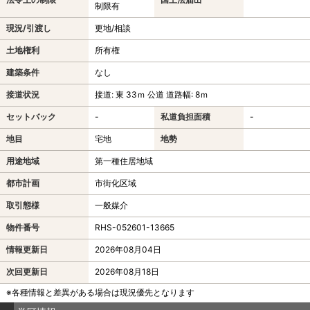
制限有
現況/引渡し
更地/相談
土地権利
所有権
建築条件
なし
接道状況
接道: 東 33ｍ 公道 道路幅: 8ｍ
セットバック
-
私道負担面積
-
地目
宅地
地勢
用途地域
第一種住居地域
都市計画
市街化区域
取引態様
一般媒介
物件番号
RHS-052601-13665
情報更新日
2026年08月04日
次回更新日
2026年08月18日
※各種情報と差異がある場合は現況優先となります