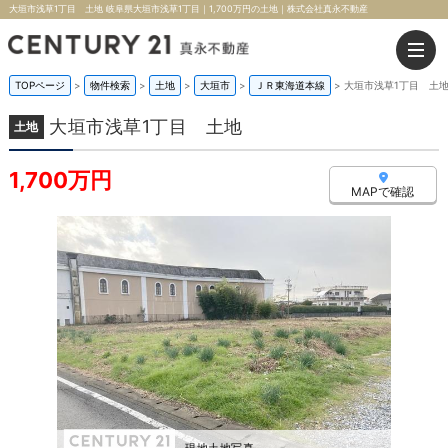
大垣市浅草1丁目 土地 岐阜県大垣市浅草1丁目｜1,700万円の土地｜株式会社真永不動産
TOPページ
>
物件検索
>
土地
>
大垣市
>
ＪＲ東海道本線
>
大垣市浅草1丁目 土
大垣市浅草1丁目 土地
土地
1,700万円
MAPで確認