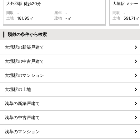
大外羽駅 徒歩20分
大垣駅 メナード
間取
-
築年
-
間取
-
土地
181.95㎡
建物
-㎡
土地
591.71㎡
類似の条件から検索
大垣駅の新築戸建て
大垣駅の中古戸建て
大垣駅のマンション
大垣駅の土地
浅草の新築戸建て
浅草の中古戸建て
浅草のマンション