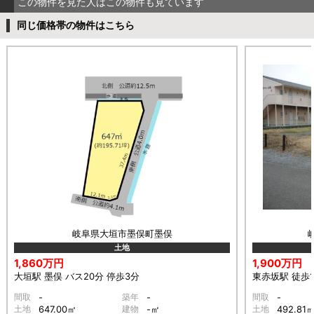
この物件を見た人はこの物件も見ています
同じ価格帯の物件はこちら
岐阜県大垣市墨俣町墨俣
土地
1,860万円
1,900万円
大垣駅 墨俣 バス20分 停歩3分
東赤坂駅 徒歩1
間取
-
築年
-
間取
-
土地
647.00㎡
建物
-㎡
土地
492.81