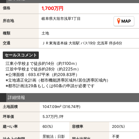
1,700万円
価格
岐阜県大垣市浅草1丁目
所在地
MAP
種類
土地
交通
ＪＲ東海道本線 大垣駅 バス19分 北浅草 停歩6分
セールスコメント
江東小学校まで徒歩約14分（約1100ｍ）
江並中学校まで徒歩約28分（約2225ｍ）
※公簿面積：693.67平米（約209.83坪）
※立地適正化計画（都市機能誘導区域外/居住誘導区域内）
※都市計画法29条もしくは60条の申請が必要です
詳細情報
土地面積
1047.09m² (316.74坪)
坪単価
5.37万円 /坪
建ぺい率
60(%)
容積率
200(%)
景観法；日影
不要
法令上の制限
国土法届出