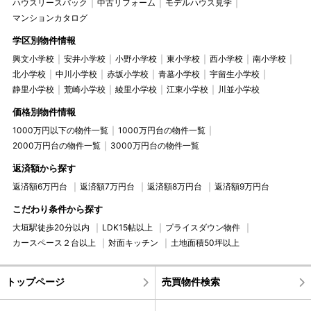
ハウスリースバック
中古リフォーム
モデルハウス見学
マンションカタログ
学区別物件情報
興文小学校
安井小学校
小野小学校
東小学校
西小学校
南小学校
北小学校
中川小学校
赤坂小学校
青墓小学校
宇留生小学校
静里小学校
荒崎小学校
綾里小学校
江東小学校
川並小学校
価格別物件情報
1000万円以下の物件一覧
1000万円台の物件一覧
2000万円台の物件一覧
3000万円台の物件一覧
返済額から探す
返済額6万円台
返済額7万円台
返済額8万円台
返済額9万円台
こだわり条件から探す
大垣駅徒歩20分以内
LDK15帖以上
プライスダウン物件
カースペース２台以上
対面キッチン
土地面積50坪以上
トップページ
売買物件検索