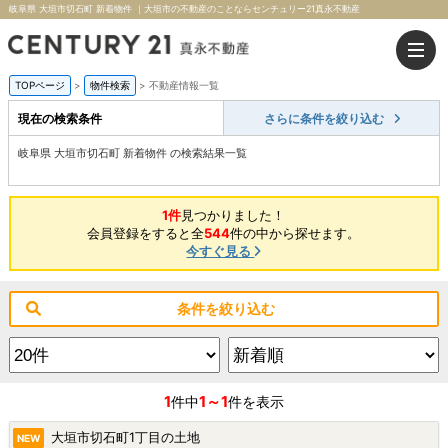
岐阜県 大垣市切石町 新着物件 ｜大垣市の不動産のことならセンチュリー21真永不動産
TOPページ
>
物件検索
>
不動産情報一覧
現在の検索条件
さらに条件を絞り込む
岐阜県 大垣市切石町 新着物件 の検索結果一覧
1件
見つかりました！
会員登録をすると全
544
件の中から探せます。
今すぐ見る
条件を絞り込む
1
1～1
件中
件を表示
大垣市切石町1丁目の土地
NEW