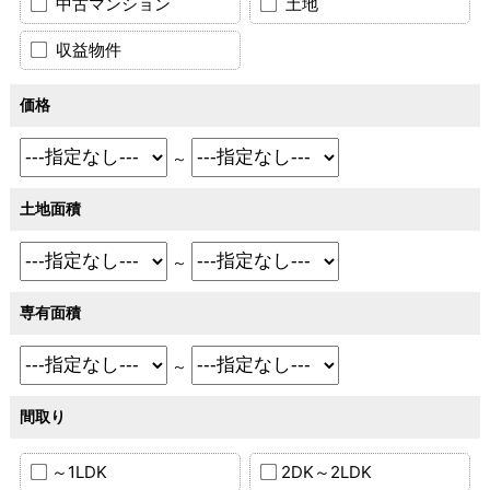
中古マンション
土地
収益物件
価格
～
土地面積
～
専有面積
～
間取り
～1LDK
2DK～2LDK