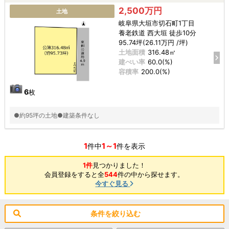
2,500万円
土地
岐阜県大垣市切石町1丁目
養老鉄道 西大垣 徒歩10分
95.74坪(26.11万円 /坪)
土地面積
316.48㎡
建ぺい率
60.0(%)
容積率
200.0(%)
6
枚
●約95坪の土地●建築条件なし
1
1～1
件中
件を表示
1件
見つかりました！
会員登録をすると全
544
件の中から探せます。
今すぐ見る
条件を絞り込む