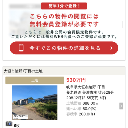
大垣市綾野1丁目の土地
530万円
土地
岐阜県大垣市綾野1丁目
養老鉄道 美濃青柳 徒歩28分
208.12坪(2.55万円 /坪)
土地面積
688.00㎡
建ぺい率
60.0(%)
容積率
200.0(%)
8
枚