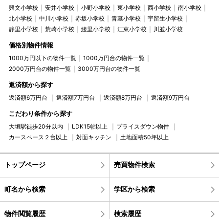
興文小学校
安井小学校
小野小学校
東小学校
西小学校
南小学校
北小学校
中川小学校
赤坂小学校
青墓小学校
宇留生小学校
静里小学校
荒崎小学校
綾里小学校
江東小学校
川並小学校
価格別物件情報
1000万円以下の物件一覧
1000万円台の物件一覧
2000万円台の物件一覧
3000万円台の物件一覧
返済額から探す
返済額6万円台
返済額7万円台
返済額8万円台
返済額9万円台
こだわり条件から探す
大垣駅徒歩20分以内
LDK15帖以上
プライスダウン物件
カースペース２台以上
対面キッチン
土地面積50坪以上
トップページ
売買物件検索
町名から検索
学区から検索
物件閲覧履歴
検索履歴