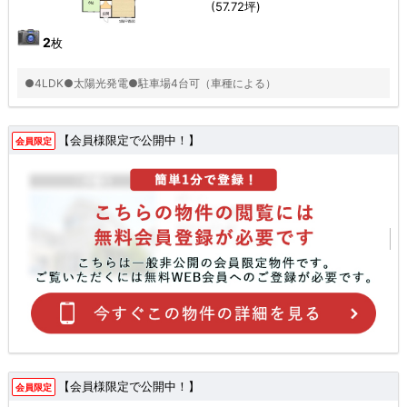
(57.72坪)
2
枚
●4LDK●太陽光発電●駐車場4台可（車種による）
【会員様限定で公開中！】
会員限定
【会員様限定で公開中！】
会員限定