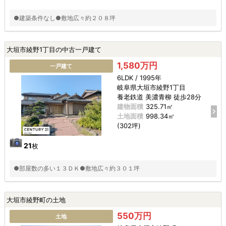
●建築条件なし●敷地広々約２０８坪
大垣市綾野1丁目の中古一戸建て
1,580万円
一戸建て
6LDK / 1995年
岐阜県大垣市綾野1丁目
養老鉄道 美濃青柳 徒歩28分
建物面積
325.71㎡
土地面積
998.34㎡
(302坪)
21
枚
●部屋数の多い１３ＤＫ●敷地広々約３０１坪
大垣市綾野町の土地
550万円
土地