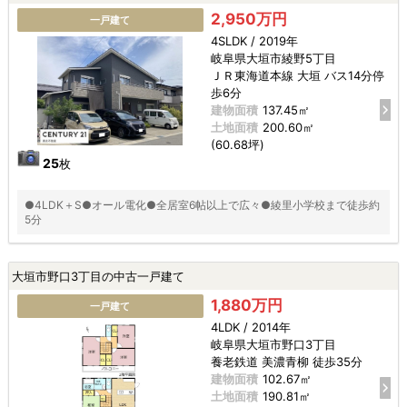
2,950万円
一戸建て
4SLDK / 2019年
岐阜県大垣市綾野5丁目
ＪＲ東海道本線 大垣 バス14分停
歩6分
建物面積
137.45㎡
土地面積
200.60㎡
(60.68坪)
25
枚
●4LDK＋S●オール電化●全居室6帖以上で広々●綾里小学校まで徒歩約
5分
大垣市野口3丁目の中古一戸建て
1,880万円
一戸建て
4LDK / 2014年
岐阜県大垣市野口3丁目
養老鉄道 美濃青柳 徒歩35分
建物面積
102.67㎡
土地面積
190.81㎡