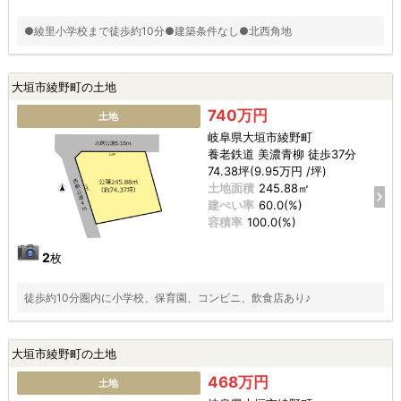
●綾里小学校まで徒歩約10分●建築条件なし●北西角地
大垣市綾野町の土地
740万円
土地
岐阜県大垣市綾野町
養老鉄道 美濃青柳 徒歩37分
74.38坪(9.95万円 /坪)
土地面積
245.88㎡
建ぺい率
60.0(%)
容積率
100.0(%)
2
枚
徒歩約10分圏内に小学校、保育園、コンビニ、飲食店あり♪
大垣市綾野町の土地
468万円
土地