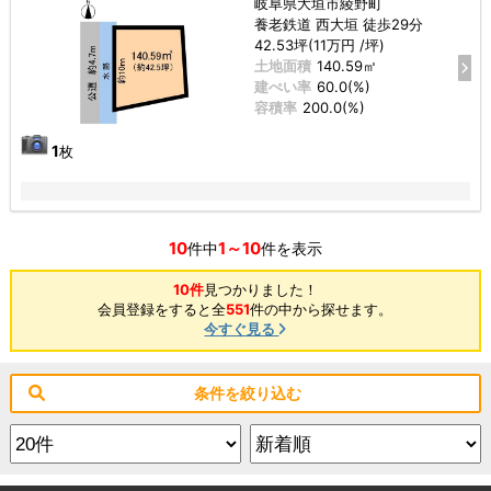
岐阜県大垣市綾野町
養老鉄道 西大垣 徒歩29分
42.53坪(11万円 /坪)
土地面積
140.59㎡
建ぺい率
60.0(%)
容積率
200.0(%)
1
枚
10
1～10
件中
件を表示
10件
見つかりました！
会員登録をすると全
551
件の中から探せます。
今すぐ見る
条件を絞り込む