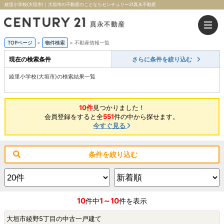
綾里小学校(大垣市)｜大垣市の不動産のことならセンチュリー21真永不動産
TOPページ
>
物件検索
>
不動産情報一覧
現在の検索条件
さらに条件を絞り込む
綾里小学校(大垣市)の検索結果一覧
10件
見つかりました！
会員登録をすると全
551
件の中から探せます。
今すぐ見る
条件を絞り込む
10
1～10
件中
件を表示
大垣市綾野5丁目の中古一戸建て