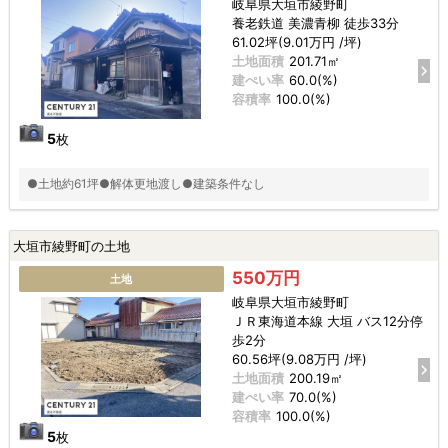
岐阜県大垣市綾野町
養老鉄道 美濃青柳 徒歩33分
61.02坪(9.01万円 /坪)
土地面積
201.71㎡
建ぺい率
60.0(%)
容積率
100.0(%)
5
枚
●土地約61坪●解体更地渡し●建築条件なし
大垣市綾野町の土地
550万円
土地
岐阜県大垣市綾野町
ＪＲ東海道本線 大垣 バス12分停
歩2分
60.56坪(9.08万円 /坪)
土地面積
200.19㎡
建ぺい率
70.0(%)
容積率
100.0(%)
5
枚