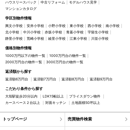
ハウスリースバック
中古リフォーム
モデルハウス見学
マンションカタログ
学区別物件情報
興文小学校
安井小学校
小野小学校
東小学校
西小学校
南小学校
北小学校
中川小学校
赤坂小学校
青墓小学校
宇留生小学校
静里小学校
荒崎小学校
綾里小学校
江東小学校
川並小学校
価格別物件情報
1000万円以下の物件一覧
1000万円台の物件一覧
2000万円台の物件一覧
3000万円台の物件一覧
返済額から探す
返済額6万円台
返済額7万円台
返済額8万円台
返済額9万円台
こだわり条件から探す
大垣駅徒歩20分以内
LDK15帖以上
プライスダウン物件
カースペース２台以上
対面キッチン
土地面積50坪以上
トップページ
売買物件検索