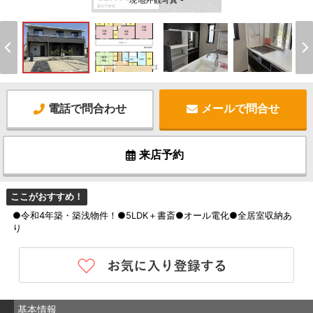
現地外観写真 -
電話で問合わせ
メールで問合せ
来店予約
ここがおすすめ！
●令和4年築・築浅物件！●5LDK＋書斎●オール電化●全居室収納あ
り
基本情報