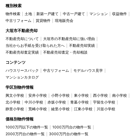
種別検索
物件検索
土地
新築一戸建て
中古一戸建て
マンション
収益物件
中古リフォーム
賃貸物件
現地販売会
大垣市不動産売却
不動産売却について
大垣市の不動産売却に強い理由
当社からお手紙を受け取られた方へ
不動産売却実績
不動産売却査定実績
不動産売却査定・売却相談
コンテンツ
ハウスリースバック
中古リフォーム
モデルハウス見学
マンションカタログ
学区別物件情報
興文小学校
安井小学校
小野小学校
東小学校
西小学校
南小学校
北小学校
中川小学校
赤坂小学校
青墓小学校
宇留生小学校
静里小学校
荒崎小学校
綾里小学校
江東小学校
川並小学校
価格別物件情報
1000万円以下の物件一覧
1000万円台の物件一覧
2000万円台の物件一覧
3000万円台の物件一覧