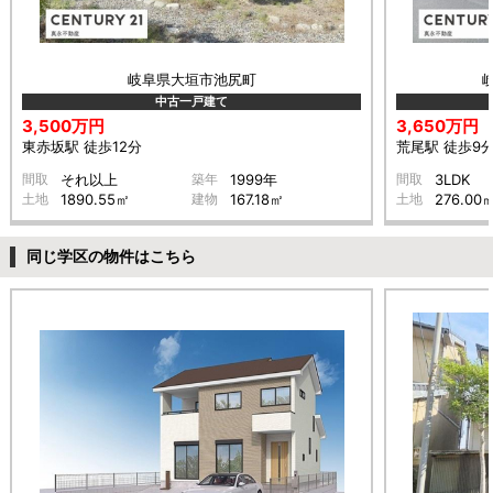
岐阜県大垣市池尻町
中古一戸建て
3,500万円
3,650万円
東赤坂駅 徒歩12分
荒尾駅 徒歩9
間取
それ以上
築年
1999年
間取
3LDK
土地
1890.55㎡
建物
167.18㎡
土地
276.00
同じ学区の物件はこちら