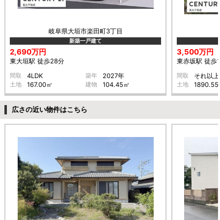
岐阜県大垣市楽田町3丁目
新築一戸建て
2,690万円
3,500万円
東大垣駅 徒歩28分
東赤坂駅 徒歩1
間取
4LDK
築年
2027年
間取
それ以上
土地
167.00㎡
建物
104.45㎡
土地
1890.5
広さの近い物件はこちら