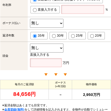
年利率
直接入力する
％
ボーナス払い
返済年数
35年
30年
25年
20年
直接入力する
頭金
万円
ボーナス
毎月のご返済額
物件価格
(×年2回)
84,656円
－
2,950万円
※返済金額はあくまでも目安です。
※
会員登録(無料)
をして詳細情報を記入されますと、全物件が自動でシミュレー