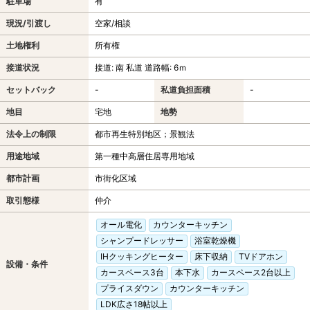
駐車場
有
現況/引渡し
空家/相談
土地権利
所有権
接道状況
接道: 南 私道 道路幅: 6ｍ
セットバック
-
私道負担面積
-
地目
宅地
地勢
法令上の制限
都市再生特別地区；景観法
用途地域
第一種中高層住居専用地域
都市計画
市街化区域
取引態様
仲介
オール電化
カウンターキッチン
シャンプードレッサー
浴室乾燥機
IHクッキングヒーター
床下収納
TVドアホン
設備・条件
カースペース3台
本下水
カースペース2台以上
プライスダウン
カウンターキッチン
LDK広さ18帖以上