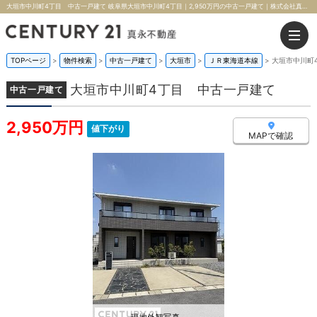
大垣市中川町4丁目 中古一戸建て 岐阜県大垣市中川町4丁目｜2,950万円の中古一戸建て｜株式会社真永不動産
TOPページ
>
物件検索
>
中古一戸建て
>
大垣市
>
ＪＲ東海道本線
>
大垣市中川町
大垣市中川町4丁目 中古一戸建て
中古一戸建て
2,950万円
値下がり
MAPで確認