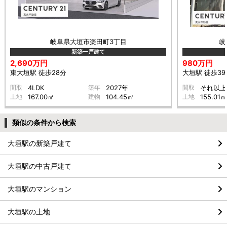
岐阜県大垣市楽田町3丁目
岐
新築一戸建て
2,690万円
980万円
東大垣駅 徒歩28分
大垣駅 徒歩39
間取
4LDK
築年
2027年
間取
それ以上
土地
167.00㎡
建物
104.45㎡
土地
155.01㎡
類似の条件から検索
大垣駅の新築戸建て
大垣駅の中古戸建て
大垣駅のマンション
大垣駅の土地