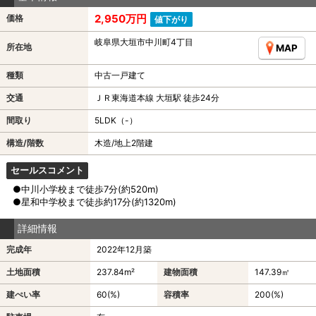
2,950万円
価格
値下がり
岐阜県大垣市中川町4丁目
所在地
MAP
種類
中古一戸建て
交通
ＪＲ東海道本線 大垣駅 徒歩24分
間取り
5LDK（-）
構造/階数
木造/地上2階建
セールスコメント
●中川小学校まで徒歩7分(約520m)
●星和中学校まで徒歩約17分(約1320m)
詳細情報
完成年
2022年12月築
土地面積
237.84m²
建物面積
147.39㎡
建ぺい率
60(%)
容積率
200(%)