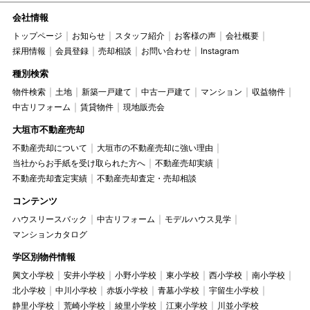
会社情報
トップページ
お知らせ
スタッフ紹介
お客様の声
会社概要
採用情報
会員登録
売却相談
お問い合わせ
Instagram
種別検索
物件検索
土地
新築一戸建て
中古一戸建て
マンション
収益物件
中古リフォーム
賃貸物件
現地販売会
大垣市不動産売却
不動産売却について
大垣市の不動産売却に強い理由
当社からお手紙を受け取られた方へ
不動産売却実績
不動産売却査定実績
不動産売却査定・売却相談
コンテンツ
ハウスリースバック
中古リフォーム
モデルハウス見学
マンションカタログ
学区別物件情報
興文小学校
安井小学校
小野小学校
東小学校
西小学校
南小学校
北小学校
中川小学校
赤坂小学校
青墓小学校
宇留生小学校
静里小学校
荒崎小学校
綾里小学校
江東小学校
川並小学校