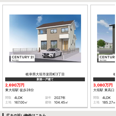
岐阜県大垣市楽田町3丁目
新築一戸建て
2,690万円
3,080万円
東大垣駅 徒歩28分
大垣駅 東高口 
間取
4LDK
築年
2027年
間取
4LDK
土地
167.00㎡
建物
104.45㎡
土地
185.27
広さの近い物件はこちら