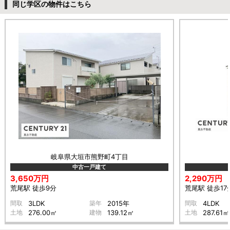
同じ学区の物件はこちら
岐阜県大垣市熊野町4丁目
中古一戸建て
3,650万円
2,290万円
荒尾駅 徒歩9分
荒尾駅 徒歩17
間取
3LDK
築年
2015年
間取
4LDK
土地
276.00㎡
建物
139.12㎡
土地
287.61㎡