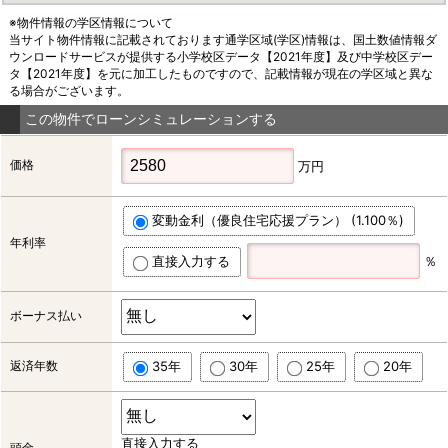
※物件情報の学区情報について
当サイト物件情報に記載されております通学区域(学区)情報は、国土数値情報ダ
ウンロードサービスが提供する小学校区データ【2021年度】及び中学校区デー
タ【2021年度】を元に加工したものですので、記載情報が現在の学区域と異な
る場合がございます。
この物件でローンシミュレーションする
価格
万円
変動金利（優良住宅応援プラン） (1.100％)
年利率
直接入力する
％
ボーナス払い
返済年数
35年
30年
25年
20年
直接入力する
頭金