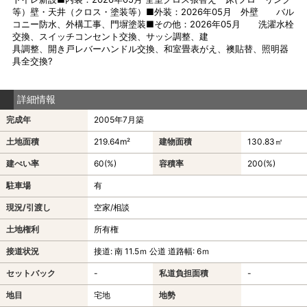
等）壁・天井（クロス・塗装等）■外装：2026年05月 外壁 バル
コニー防水、外構工事、門塀塗装■その他：2026年05月 洗濯水栓
交換、スイッチコンセント交換、サッシ調整、建
具調整、開き戸レバーハンドル交換、和室畳表がえ、襖貼替、照明器
具全交換?
詳細情報
完成年
2005年7月築
土地面積
219.64m²
建物面積
130.83㎡
建ぺい率
60(%)
容積率
200(%)
駐車場
有
現況/引渡し
空家/相談
土地権利
所有権
接道状況
接道: 南 11.5ｍ 公道 道路幅: 6ｍ
セットバック
-
私道負担面積
-
地目
宅地
地勢