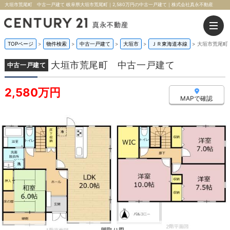
大垣市荒尾町 中古一戸建て 岐阜県大垣市荒尾町｜2,580万円の中古一戸建て｜株式会社真永不動産
TOPページ
>
物件検索
>
中古一戸建て
>
大垣市
>
ＪＲ東海道本線
>
大垣市荒尾町
大垣市荒尾町 中古一戸建て
中古一戸建て
2,580万円
MAPで確認