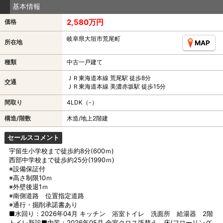
基本情報
2,580万円
価格
岐阜県大垣市荒尾町
所在地
MAP
種類
中古一戸建て
ＪＲ東海道本線 荒尾駅 徒歩8分
交通
ＪＲ東海道本線 美濃赤坂駅 徒歩15分
間取り
4LDK（-）
構造/階数
木造/地上2階建
セールスコメント
宇留生小学校まで徒歩約8分(600ｍ)
西部中学校まで徒歩約25分(1990ｍ)
※設備保証付
※高さ制限10ｍ
※外壁後退1ｍ
※南側道路 位置指定道路
※通行・掘削承諾書あり
■水回り：2026年04月 キッチン 浴室トイレ 洗面所 給湯器 2階
トイレ新設■内装：2026年05月 全室クロス張替え 床(フローリング