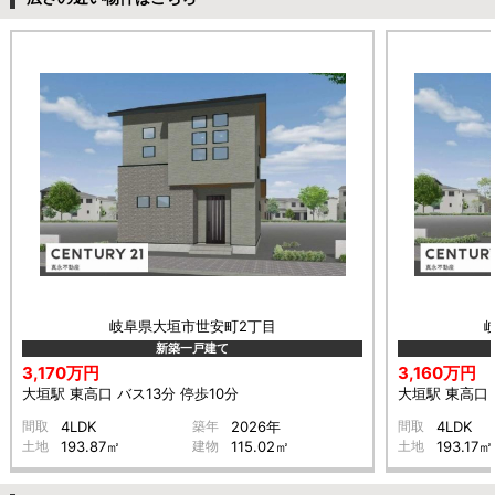
岐阜県大垣市世安町2丁目
新築一戸建て
3,170万円
3,160万円
大垣駅 東高口 バス13分 停歩10分
大垣駅 東高口 
間取
4LDK
築年
2026年
間取
4LDK
土地
193.87㎡
建物
115.02㎡
土地
193.17㎡