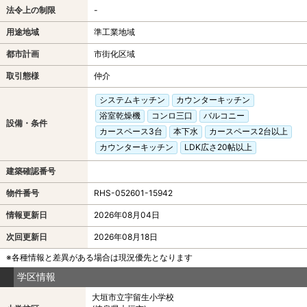
法令上の制限
-
用途地域
準工業地域
都市計画
市街化区域
取引態様
仲介
システムキッチン
カウンターキッチン
浴室乾燥機
コンロ三口
バルコニー
設備・条件
カースペース3台
本下水
カースペース2台以上
カウンターキッチン
LDK広さ20帖以上
建築確認番号
物件番号
RHS-052601-15942
情報更新日
2026年08月04日
次回更新日
2026年08月18日
※各種情報と差異がある場合は現況優先となります
学区情報
大垣市立宇留生小学校