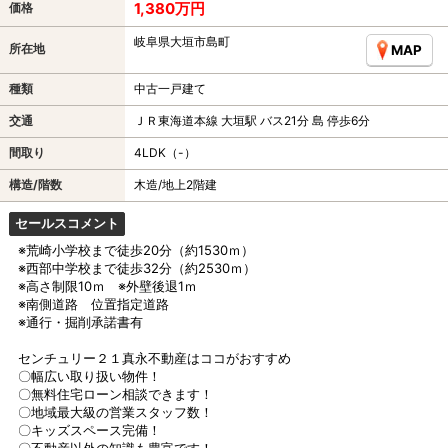
1,380万円
価格
岐阜県大垣市島町
所在地
MAP
種類
中古一戸建て
交通
ＪＲ東海道本線 大垣駅 バス21分 島 停歩6分
間取り
4LDK（-）
構造/階数
木造/地上2階建
セールスコメント
※荒崎小学校まで徒歩20分（約1530ｍ）
※西部中学校まで徒歩32分（約2530ｍ）
※高さ制限10ｍ ※外壁後退1ｍ
※南側道路 位置指定道路
※通行・掘削承諾書有
センチュリー２１真永不動産はココがおすすめ
〇幅広い取り扱い物件！
〇無料住宅ローン相談できます！
〇地域最大級の営業スタッフ数！
〇キッズスペース完備！
〇不動産以外の知識も豊富です！