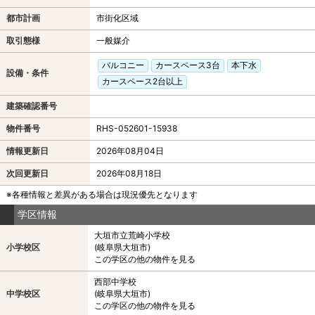
都市計画
市街化区域
取引態様
一般媒介
バルコニー
カースペース3台
本下水
設備・条件
カースペース2台以上
建築確認番号
物件番号
RHS-052601-15938
情報更新日
2026年08月04日
次回更新日
2026年08月18日
※各種情報と差異がある場合は現況優先となります
学区情報
大垣市立荒崎小学校
小学校区
(岐阜県大垣市)
この学区の他の物件を見る
西部中学校
中学校区
(岐阜県大垣市)
この学区の他の物件を見る