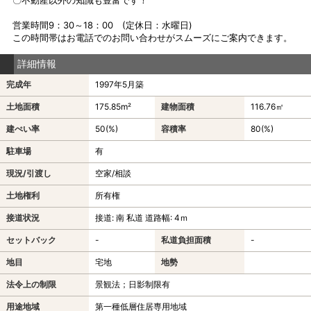
営業時間9：30～18：00 (定休日：水曜日)
この時間帯はお電話でのお問い合わせがスムーズにご案内できます。
詳細情報
完成年
1997年5月築
土地面積
175.85m²
建物面積
116.76㎡
建ぺい率
50(%)
容積率
80(%)
駐車場
有
現況/引渡し
空家/相談
土地権利
所有権
接道状況
接道: 南 私道 道路幅: 4ｍ
セットバック
-
私道負担面積
-
地目
宅地
地勢
法令上の制限
景観法；日影制限有
用途地域
第一種低層住居専用地域