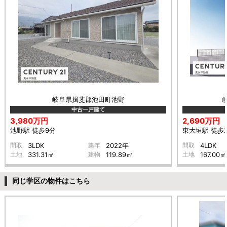
岐阜県揖斐郡池田町池野
中古一戸建て
3,980万円
2,690万円
池野駅 徒歩9分
東大垣駅 徒歩
間取
3LDK
築年
2022年
間取
4LDK
土地
331.31㎡
建物
119.89㎡
土地
167.00㎡
同じ学区の物件はこちら