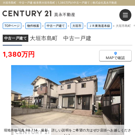
大垣市島町 中古一戸建 岐阜県大垣市島町｜1,380万円の中古一戸建て｜株式会社真永不動産
TOPページ
>
物件検索
>
中古一戸建て
>
大垣市
>
ＪＲ東海道本線
>
大垣市島町 
大垣市島町 中古一戸建
中古一戸建て
1,380万円
MAPで確認
現地外観写真 R8.7.14 撮影 詳しい説明をご希望の方はぜひ店頭へお越しくださ