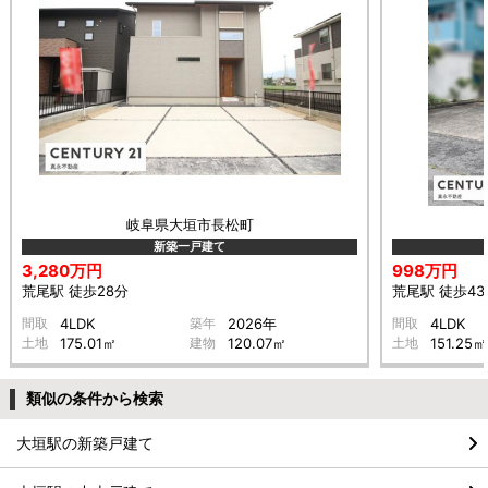
岐阜県大垣市長松町
新築一戸建て
3,280万円
998万円
荒尾駅 徒歩28分
荒尾駅 徒歩43
間取
4LDK
築年
2026年
間取
4LDK
土地
175.01㎡
建物
120.07㎡
土地
151.25㎡
類似の条件から検索
大垣駅の新築戸建て