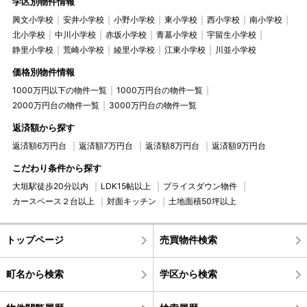
学区別物件情報
興文小学校
安井小学校
小野小学校
東小学校
西小学校
南小学校
北小学校
中川小学校
赤坂小学校
青墓小学校
宇留生小学校
静里小学校
荒崎小学校
綾里小学校
江東小学校
川並小学校
価格別物件情報
1000万円以下の物件一覧
1000万円台の物件一覧
2000万円台の物件一覧
3000万円台の物件一覧
返済額から探す
返済額6万円台
返済額7万円台
返済額8万円台
返済額9万円台
こだわり条件から探す
大垣駅徒歩20分以内
LDK15帖以上
プライスダウン物件
カースペース２台以上
対面キッチン
土地面積50坪以上
トップページ
売買物件検索
町名から検索
学区から検索