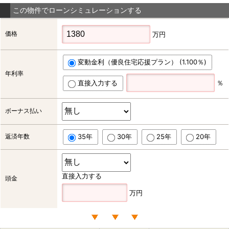
この物件でローンシミュレーションする
価格
万円
変動金利（優良住宅応援プラン） (1.100％)
年利率
直接入力する
％
ボーナス払い
返済年数
35年
30年
25年
20年
直接入力する
頭金
万円