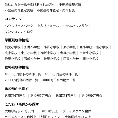
当社からお手紙を受け取られた方へ
不動産売却実績
不動産売却査定実績
不動産売却査定・売却相談
コンテンツ
ハウスリースバック
中古リフォーム
モデルハウス見学
マンションカタログ
学区別物件情報
興文小学校
安井小学校
小野小学校
東小学校
西小学校
南小学校
北小学校
中川小学校
赤坂小学校
青墓小学校
宇留生小学校
静里小学校
荒崎小学校
綾里小学校
江東小学校
川並小学校
価格別物件情報
1000万円以下の物件一覧
1000万円台の物件一覧
2000万円台の物件一覧
3000万円台の物件一覧
返済額から探す
返済額6万円台
返済額7万円台
返済額8万円台
返済額9万円台
こだわり条件から探す
大垣駅徒歩20分以内
LDK15帖以上
プライスダウン物件
カースペース２台以上
対面キッチン
土地面積50坪以上