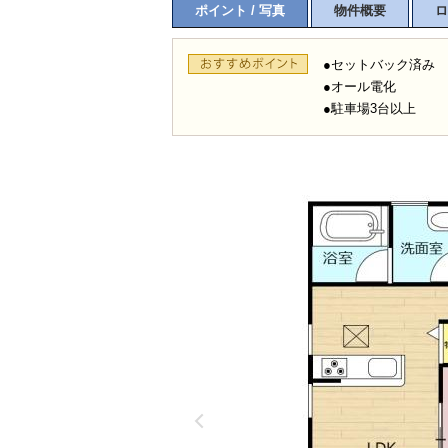
ポイント / 写真
物件概要
ロ
●セットバック済み
●オール電化
●駐車場3台以上