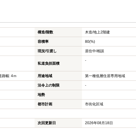
構造/階数
木造/
地上2階建
容積率
80(%)
現況/引渡し
居住中/相談
-
私道負担面積
道路幅: 4ｍ
用途地域
第一種低層住居専用地域
法令上の制限
-
地勢
都市計画
市街化区域
次回更新日
2026年08月18日