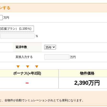
ンする
万円
援プラン） (1.100％)
％
返済年数
直接入力する
万円
ボーナス(×年2回)
物件価格
－
2,390万円
と、全物件が自動でシミュレーションされとても便利になります。