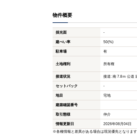
物件概要
採光面
-
建ぺい率
50(%)
駐車場
有
土地権利
所有権
接道状況
接道: 南 7.8ｍ 公道 
セットバック
-
地目
宅地
建築確認番号
取引態様
仲介
情報更新日
2026年08月04日
※各種情報と差異がある場合は現況優先となります