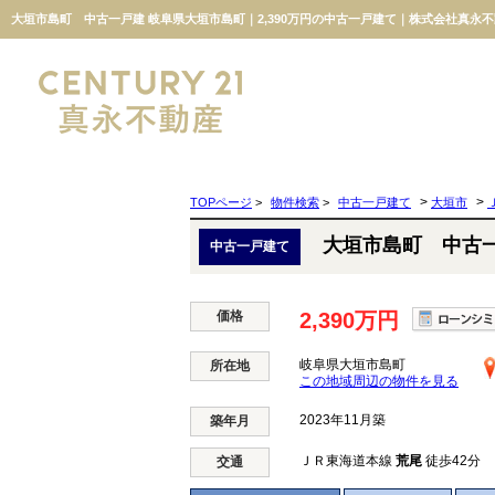
大垣市島町 中古一戸建 岐阜県大垣市島町｜2,390万円の中古一戸建て｜株式会社真永
>
>
TOPページ
>
物件検索
>
中古一戸建て
大垣市
大垣市島町 中古
中古一戸建て
価格
2,390万円
岐阜県大垣市島町
所在地
この地域周辺の物件を見る
2023年11月築
築年月
ＪＲ東海道本線
荒尾
徒歩42分
交通