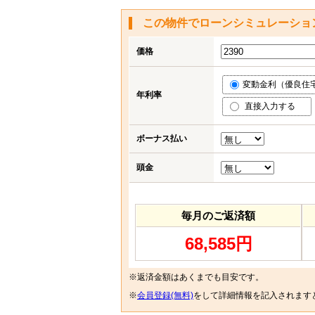
この物件でローンシミュレーショ
価格
変動金利（優良住宅応
年利率
直接入力する
ボーナス払い
頭金
毎月のご返済額
68,585円
※返済金額はあくまでも目安です。
※
会員登録(無料)
をして詳細情報を記入されます