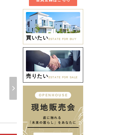
買いたい
周辺環境 【小学校】大垣
売りたい