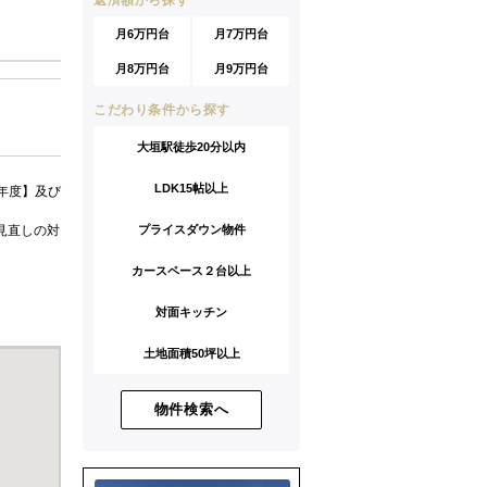
返済額から探す
月6万円台
月7万円台
月8万円台
月9万円台
こだわり条件から探す
大垣駅徒歩20分以内
LDK15帖以上
年度】及び
見直しの対
プライスダウン物件
カースペース２台以上
対面キッチン
土地面積50坪以上
物件検索へ