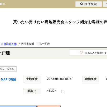
物件検索
不動産
買いたい
売りたい
現地販売会
スタッフ紹介
お客様の
>
ＪＲ東海道本線
大垣市島町 中古一戸建
一戸建
227.65m² (68.86坪)
土地面積
建物面積
MAPで確認
4SLDK （-）
間取り